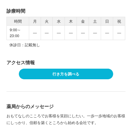
診療時間
時間
月
火
水
木
金
土
日
祝
9:00～
―
―
―
―
―
―
―
―
23:00
休診日：記載無し
アクセス情報
行き方を調べる
薬局からのメッセージ
おもてなしのこころでお客様を笑顔にしたい。一歩一歩地域のお客様
にしっかり、信頼を築くところから始める会社です。