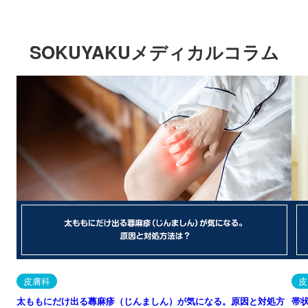
SOKUYAKUメディカルコラム
皮膚科
皮
太ももにだけ出る蕁麻疹（じんましん）が気になる。原因と対処方
帯