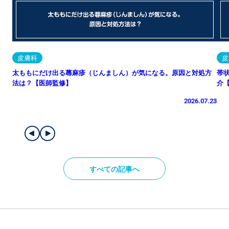
皮膚科
皮
太ももにだけ出る蕁麻疹（じんましん）が気になる。原因と対処方
帯
法は？【医師監修】
介
2026.07.23
すべての記事へ