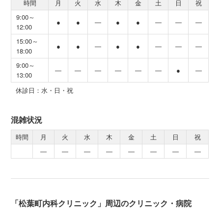
時間
月
火
水
木
金
土
日
祝
9:00～
●
●
―
●
●
―
―
―
12:00
15:00～
●
●
―
●
●
―
―
―
18:00
9:00～
―
―
―
―
―
―
●
―
13:00
休診日：水・日・祝
混雑状況
時間
月
火
水
木
金
土
日
祝
―
―
―
―
―
―
―
―
「松葉町内科クリニック」周辺のクリニック・病院