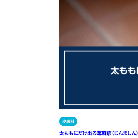
皮膚科
太ももにだけ出る蕁麻疹（じんましん