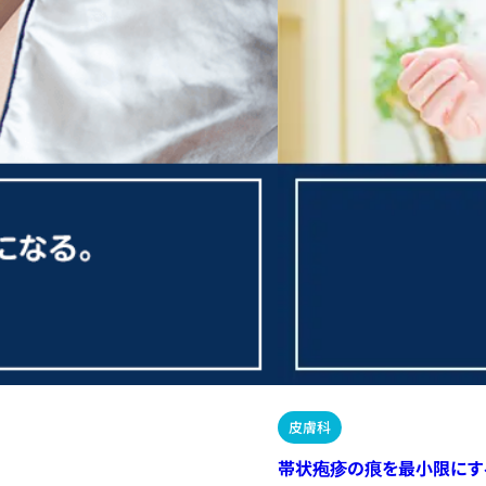
皮膚科
帯状疱疹の痕を最小限にす