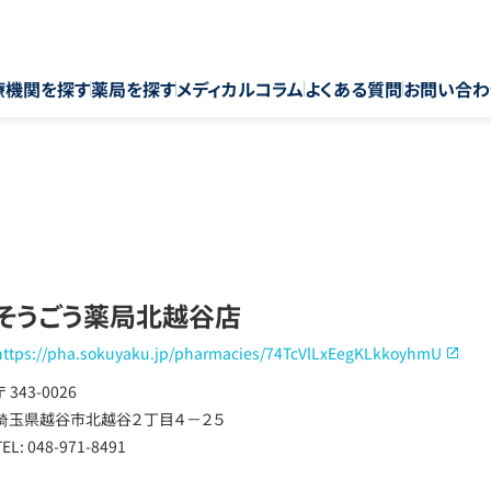
療機関を探す
薬局を探す
メディカルコラム
よくある質問
お問い合わ
そうごう薬局北越谷店
https://pha.sokuyaku.jp/pharmacies/74TcVlLxEegKLkkoyhmU
〒 343-0026
埼玉県越谷市北越谷２丁目４－２５
TEL: 048-971-8491