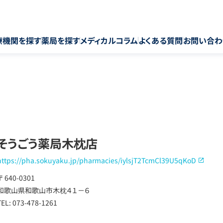
療機関を探す
薬局を探す
メディカルコラム
よくある質問
お問い合わ
そうごう薬局木枕店
https://pha.sokuyaku.jp/pharmacies/iylsjT2TcmCl39U5qKoD
〒 640-0301
和歌山県和歌山市木枕４１－６
TEL: 073-478-1261