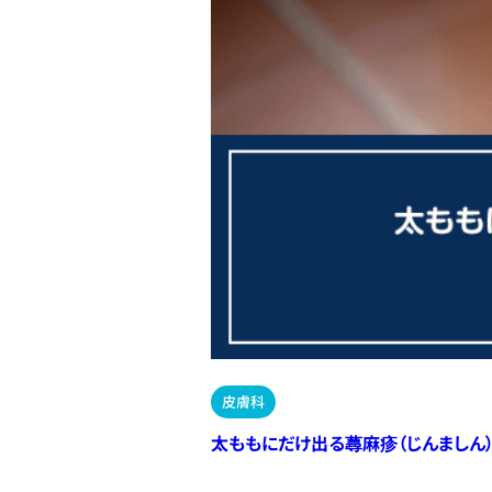
皮膚科
太ももにだけ出る蕁麻疹（じんましん