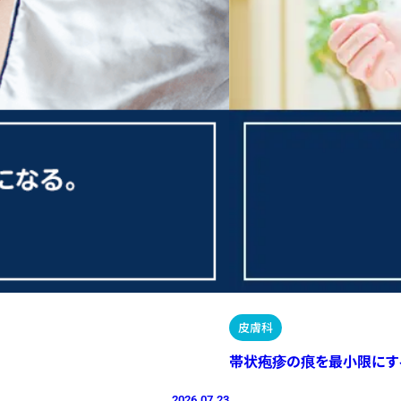
皮膚科
帯状疱疹の痕を最小限にす
2026.07.23