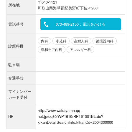
〒640-1121
所在地
和歌山県海草郡紀美野町下佐々268
電話番号
073-489-2150：電話をかける
内科
小児科
産婦人科
循環器内科
診療科目
緩和ケア内科
アレルギー科
駐車場
交通手段
マイナンバー
カード受付
http://www.wakayama.qq-
HP
net.jp/qq30/WP1610/RP161001BL.do?
kikanDetailSearchInfo.kikanCd=2004300000