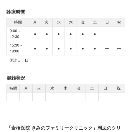
診療時間
時間
月
火
水
木
金
土
日
祝
9:00～
●
●
●
●
●
●
―
―
12:30
15:30～
●
●
●
●
●
●
―
―
18:00
休診日：日
混雑状況
時間
月
火
水
木
金
土
日
祝
―
―
―
―
―
―
―
―
「岩橋医院 きみのファミリークリニック」周辺のクリ