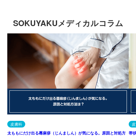
SOKUYAKUメディカルコラム
皮膚科
皮
太ももにだけ出る蕁麻疹（じんましん）が気になる。原因と対処方
帯