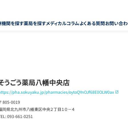
療機関を探す
薬局を探す
メディカルコラム
よくある質問
お問い合わ
そうごう薬局八幡中央店
https://pha.sokuyaku.jp/pharmacies/oytoQYnOJf68E0OLW0ax
〒 805-0019
福岡県北九州市八幡東区中央２丁目１０－４
TEL: 093-661-0251