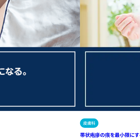
皮膚科
帯状疱疹の痕を最小限にす