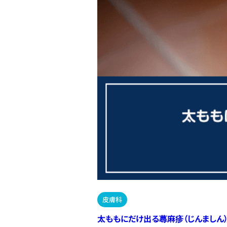
皮膚科
太ももにだけ出る蕁麻疹（じんましん