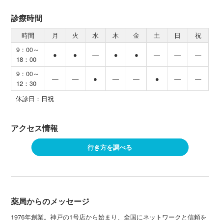
診療時間
時間
月
火
水
木
金
土
日
祝
9：00～
●
●
―
●
●
―
―
―
18：00
9：00～
―
―
●
―
―
●
―
―
12：30
休診日：日祝
アクセス情報
行き方を調べる
薬局からのメッセージ
1976年創業。神戸の1号店から始まり、全国にネットワークと信頼を