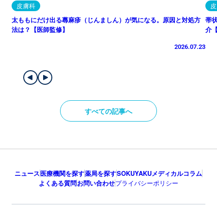
皮膚科
皮
太ももにだけ出る蕁麻疹（じんましん）が気になる。原因と対処方
帯
法は？【医師監修】
介
2026.07.23
すべての記事へ
ニュース
医療機関を探す
薬局を探す
SOKUYAKUメディカルコラム
よくある質問
お問い合わせ
プライバシーポリシー