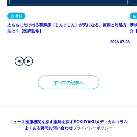
皮膚科
皮
太ももにだけ出る蕁麻疹（じんましん）が気になる。原因と対処方
帯
法は？【医師監修】
介
2026.07.23
すべての記事へ
ニュース
医療機関を探す
薬局を探す
SOKUYAKUメディカルコラム
よくある質問
お問い合わせ
プライバシーポリシー