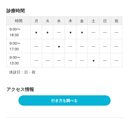
診療時間
時間
月
火
水
木
金
土
日
祝
9:00〜
●
●
―
●
●
―
―
―
18:00
9:00〜
―
―
●
―
―
―
―
―
17:00
9:00〜
―
―
―
―
―
●
―
―
13:00
休診日：日・祝
アクセス情報
行き方を調べる