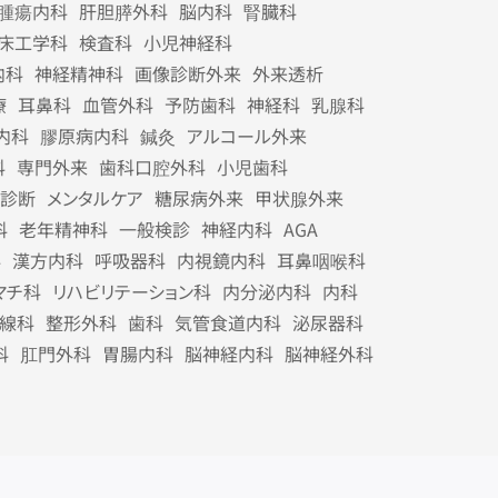
腫瘍内科
肝胆膵外科
脳内科
腎臓科
床工学科
検査科
小児神経科
内科
神経精神科
画像診断外来
外来透析
療
耳鼻科
血管外科
予防歯科
神経科
乳腺科
内科
膠原病内科
鍼灸
アルコール外来
科
専門外来
歯科口腔外科
小児歯科
診断
メンタルケア
糖尿病外来
甲状腺外来
科
老年精神科
一般検診
神経内科
AGA
科
漢方内科
呼吸器科
内視鏡内科
耳鼻咽喉科
マチ科
リハビリテーション科
内分泌内科
内科
線科
整形外科
歯科
気管食道内科
泌尿器科
科
肛門外科
胃腸内科
脳神経内科
脳神経外科