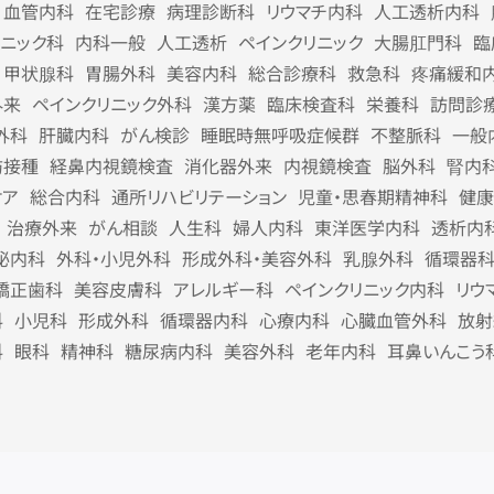
血管内科
在宅診療
病理診断科
リウマチ内科
人工透析内科
リニック科
内科一般
人工透析
ペインクリニック
大腸肛門科
臨
甲状腺科
胃腸外科
美容内科
総合診療科
救急科
疼痛緩和
外来
ペインクリニック外科
漢方薬
臨床検査科
栄養科
訪問診
外科
肝臓内科
がん検診
睡眠時無呼吸症候群
不整脈科
一般
防接種
経鼻内視鏡検査
消化器外来
内視鏡検査
脳外科
腎内
ケア
総合内科
通所リハビリテーション
児童・思春期精神科
健康
治療外来
がん相談
人生科
婦人内科
東洋医学内科
透析内
泌内科
外科・小児外科
形成外科・美容外科
乳腺外科
循環器
矯正歯科
美容皮膚科
アレルギー科
ペインクリニック内科
リウ
科
小児科
形成外科
循環器内科
心療内科
心臓血管外科
放射
科
眼科
精神科
糖尿病内科
美容外科
老年内科
耳鼻いんこう