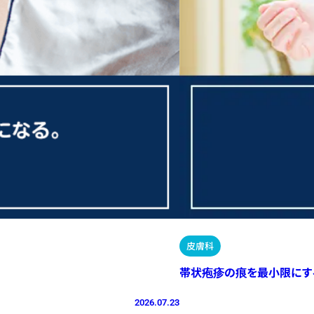
皮膚科
帯状疱疹の痕を最小限にす
2026.07.23