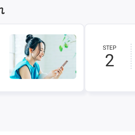
れ
STEP
2