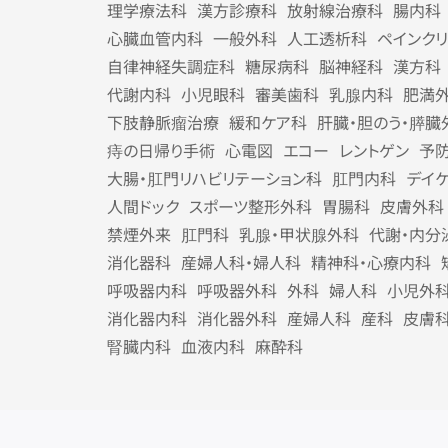
理学療法科
漢方診療科
放射線治療科
腸内科
心臓血管内科
一般外科
人工透析科
ペインク
自律神経失調症科
糖尿病科
脳神経科
漢方科
代謝内科
小児眼科
審美歯科
乳腺内科
肥満
下肢静脈瘤治療
緩和ケア科
肝臓・胆のう・膵臓
痔の日帰り手術
心電図
エコー
レントゲン
予
大腸・肛門リハビリテーション科
肛門内科
デイ
人間ドック
スポーツ整形外科
胃腸科
皮膚外科
禁煙外来
肛門科
乳腺・甲状腺外科
代謝・内分
消化器科
産婦人科・婦人科
精神科・心療内科
呼吸器内科
呼吸器外科
外科
婦人科
小児外
消化器内科
消化器外科
産婦人科
産科
皮膚
腎臓内科
血液内科
麻酔科