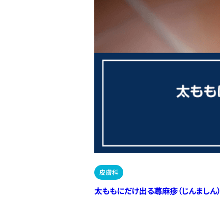
皮膚科
太ももにだけ出る蕁麻疹（じんましん