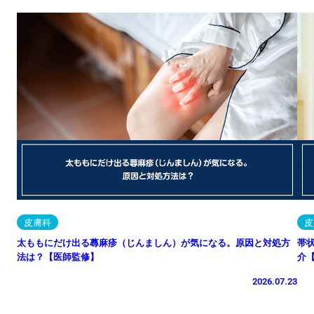
皮膚科
皮
太ももにだけ出る蕁麻疹（じんましん）が気になる。原因と対処方
帯
法は？【医師監修】
介
2026.07.23