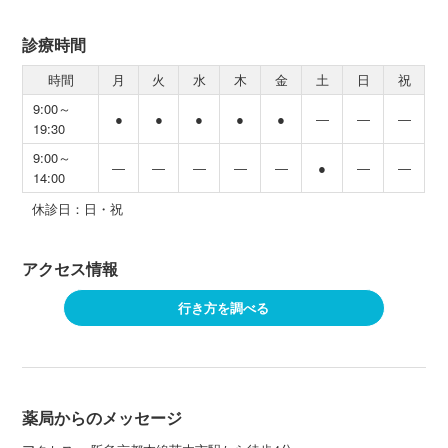
診療時間
時間
月
火
水
木
金
土
日
祝
9:00～
●
●
●
●
●
―
―
―
19:30
9:00～
―
―
―
―
―
●
―
―
14:00
休診日：日・祝
アクセス情報
行き方を調べる
薬局からのメッセージ