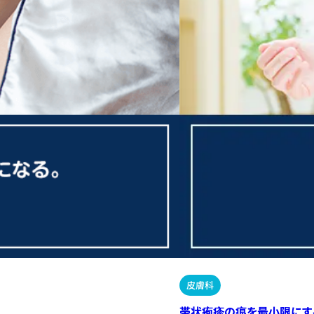
皮膚科
帯状疱疹の痕を最小限にす