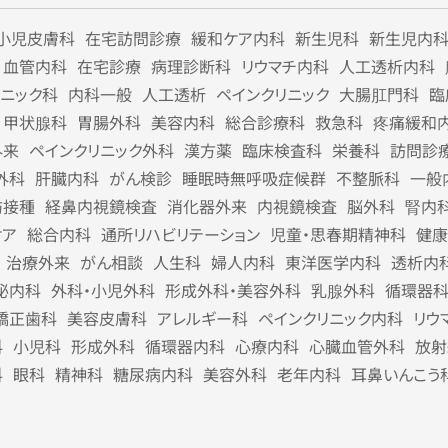
小児皮膚科
在宅訪問診療
緩和ケア内科
新生児科
新生児内
血管内科
在宅診療
病理診断科
リウマチ内科
人工透析内科
リニック科
内科一般
人工透析
ペインクリニック
大腸肛門科
臨
甲状腺科
胃腸外科
美容内科
総合診療科
救急科
疼痛緩和
外来
ペインクリニック外科
漢方薬
臨床検査科
栄養科
訪問診
外科
肝臓内科
がん検診
睡眠時無呼吸症候群
不整脈科
一般
防接種
経鼻内視鏡検査
消化器外来
内視鏡検査
脳外科
腎内
ケア
総合内科
通所リハビリテーション
児童・思春期精神科
健康
治療外来
がん相談
人生科
婦人内科
東洋医学内科
透析内
泌内科
外科・小児外科
形成外科・美容外科
乳腺外科
循環器
矯正歯科
美容皮膚科
アレルギー科
ペインクリニック内科
リウ
科
小児科
形成外科
循環器内科
心療内科
心臓血管外科
放射
科
眼科
精神科
糖尿病内科
美容外科
老年内科
耳鼻いんこう