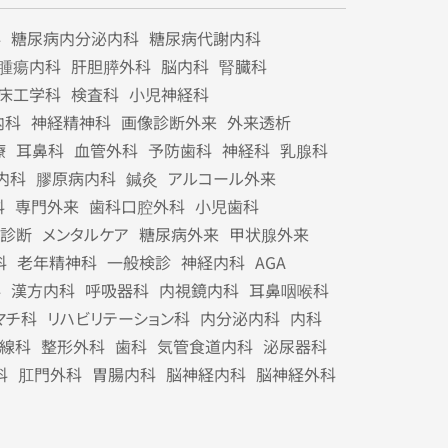
科
糖尿病内分泌内科
糖尿病代謝内科
腫瘍内科
肝胆膵外科
脳内科
腎臓科
床工学科
検査科
小児神経科
内科
神経精神科
画像診断外来
外来透析
療
耳鼻科
血管外科
予防歯科
神経科
乳腺科
内科
膠原病内科
鍼灸
アルコール外来
科
専門外来
歯科口腔外科
小児歯科
診断
メンタルケア
糖尿病外来
甲状腺外来
科
老年精神科
一般検診
神経内科
AGA
科
漢方内科
呼吸器科
内視鏡内科
耳鼻咽喉科
マチ科
リハビリテーション科
内分泌内科
内科
線科
整形外科
歯科
気管食道内科
泌尿器科
科
肛門外科
胃腸内科
脳神経内科
脳神経外科