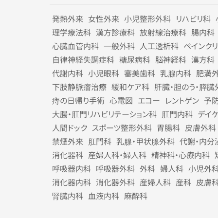
発熱外来
女性外来
小児整形外科
リハビリ科
理学療法科
漢方診療科
放射線治療科
腸内科
心臓血管内科
一般外科
人工透析科
ペインク
自律神経失調症科
糖尿病科
脳神経科
漢方科
代謝内科
小児眼科
審美歯科
乳腺内科
肥満
下肢静脈瘤治療
緩和ケア科
肝臓・胆のう・膵臓
痔の日帰り手術
心電図
エコー
レントゲン
予
大腸・肛門リハビリテーション科
肛門内科
デイ
人間ドック
スポーツ整形外科
胃腸科
皮膚外科
禁煙外来
肛門科
乳腺・甲状腺外科
代謝・内分
消化器科
産婦人科・婦人科
精神科・心療内科
呼吸器内科
呼吸器外科
外科
婦人科
小児外
消化器内科
消化器外科
産婦人科
産科
皮膚
腎臓内科
血液内科
麻酔科