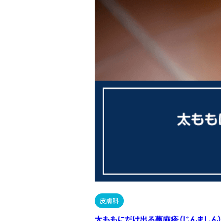
皮膚科
太ももにだけ出る蕁麻疹（じんましん