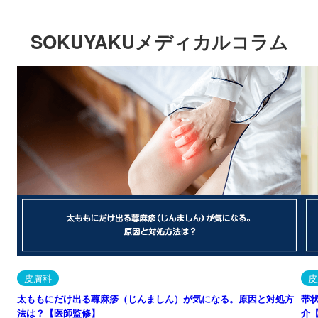
SOKUYAKUメディカルコラム
皮膚科
皮
太ももにだけ出る蕁麻疹（じんましん）が気になる。原因と対処方
帯
法は？【医師監修】
介