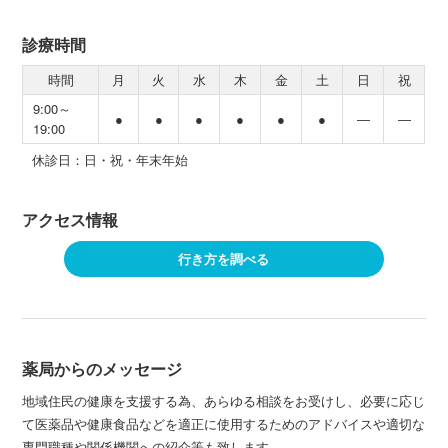
診療時間
時間
月
火
水
木
金
土
日
祝
9:00～
●
●
●
●
●
●
―
―
19:00
休診日：日・祝・年末年始
アクセス情報
行き方を調べる
薬局からのメッセージ
地域住民の健康を支援する為、あらゆる相談をお受けし、必要に応じ
て医薬品や健康食品などを適正に使用するためのアドバイスや適切な
専門職種や関係機関への紹介等も致します。