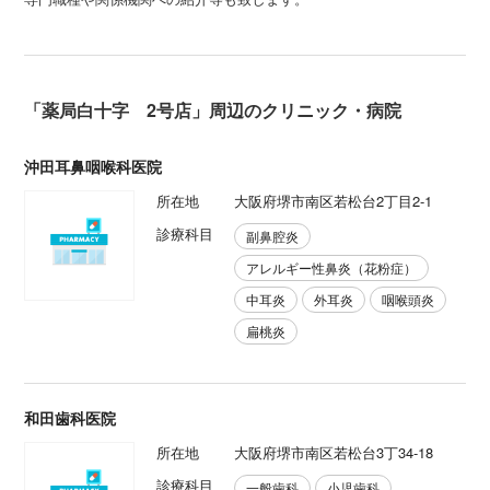
「薬局白十字 2号店」周辺のクリニック・病院
沖田耳鼻咽喉科医院
所在地
大阪府堺市南区若松台2丁目2-1
診療科目
副鼻腔炎
アレルギー性鼻炎（花粉症）
中耳炎
外耳炎
咽喉頭炎
扁桃炎
和田歯科医院
所在地
大阪府堺市南区若松台3丁34-18
診療科目
一般歯科
小児歯科