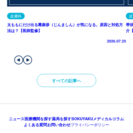
皮膚科
皮
太ももにだけ出る蕁麻疹（じんましん）が気になる。原因と対処方
帯
法は？【医師監修】
介
2026.07.23
すべての記事へ
ニュース
医療機関を探す
薬局を探す
SOKUYAKUメディカルコラム
よくある質問
お問い合わせ
プライバシーポリシー