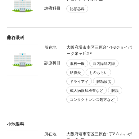
診療科目
泌尿器科
藤谷眼科
所在地
大阪府堺市南区三原台1-1-3ジョイパ
ーク泉ヶ丘2Ｆ
診療科目
眼科一般
白内障緑内障
結膜炎
ものもらい
ドライアイ
眼精疲労
成人病眼底検査など
眼鏡
コンタクトレンズ処方など
小池眼科
所在地
大阪府堺市南区三原台1丁2-3 ルルポ