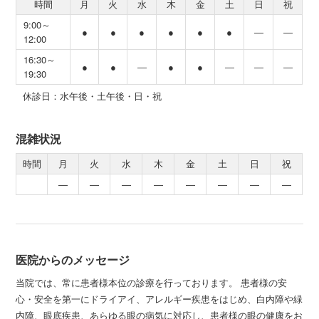
時間
月
火
水
木
金
土
日
祝
9:00～
●
●
●
●
●
●
―
―
12:00
16:30～
●
●
―
●
●
―
―
―
19:30
休診日：水午後・土午後・日・祝
混雑状況
時間
月
火
水
木
金
土
日
祝
―
―
―
―
―
―
―
―
医院からのメッセージ
当院では、常に患者様本位の診療を行っております。 患者様の安
心・安全を第一にドライアイ、アレルギー疾患をはじめ、白内障や緑
内障、眼底疾患、あらゆる眼の病気に対応し、患者様の眼の健康をお