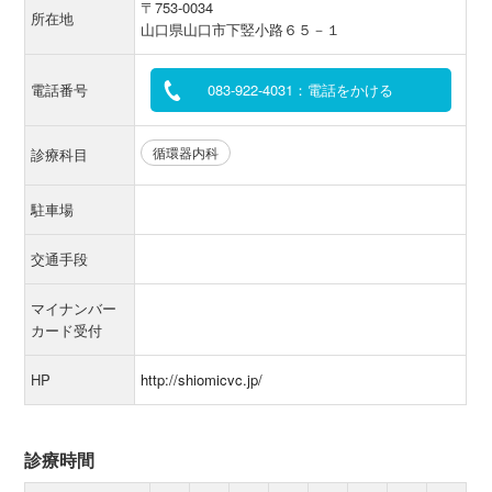
〒753-0034
所在地
山口県山口市下竪小路６５－１
電話番号
083-922-4031：電話をかける
循環器内科
診療科目
駐車場
交通手段
マイナンバー
カード受付
HP
http://shiomicvc.jp/
診療時間