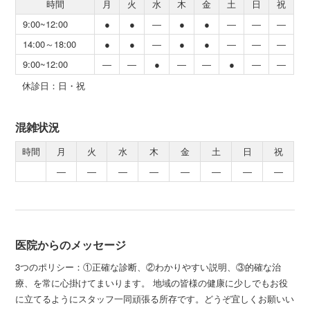
時間
月
火
水
木
金
土
日
祝
9:00~12:00
●
●
―
●
●
―
―
―
14:00～18:00
●
●
―
●
●
―
―
―
9:00~12:00
―
―
●
―
―
●
―
―
休診日：日・祝
混雑状況
時間
月
火
水
木
金
土
日
祝
―
―
―
―
―
―
―
―
医院からのメッセージ
3つのポリシー：①正確な診断、②わかりやすい説明、③的確な治
療、を常に心掛けてまいります。 地域の皆様の健康に少しでもお役
に立てるようにスタッフ一同頑張る所存です。どうぞ宜しくお願いい