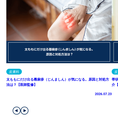
皮膚科
皮
太ももにだけ出る蕁麻疹（じんましん）が気になる。原因と対処方
帯
法は？【医師監修】
介
2026.07.23