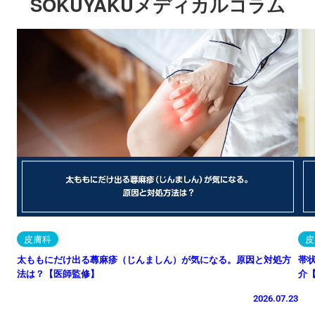
SOKUYAKUメディカルコラム
皮膚科
皮
太ももにだけ出る蕁麻疹（じんましん）が気になる。原因と対処方
帯
法は？【医師監修】
介
2026.07.23