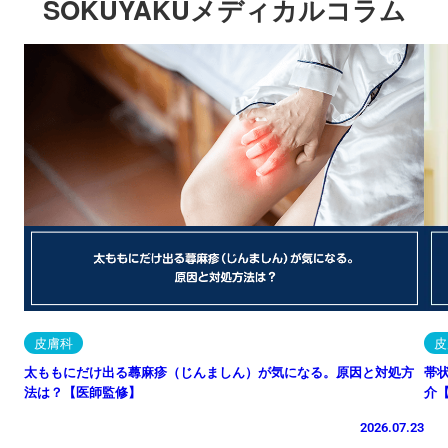
SOKUYAKUメディカルコラム
皮膚科
皮
太ももにだけ出る蕁麻疹（じんましん）が気になる。原因と対処方
帯
法は？【医師監修】
介
2026.07.23