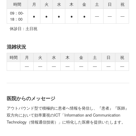
時間
月
火
水
木
金
土
日
祝
09：00-
●
●
●
●
●
―
―
―
18：00
休診日：土日祝
混雑状況
時間
月
火
水
木
金
土
日
祝
―
―
―
―
―
―
―
―
医院からのメッセージ
アウトバウンド型で積極的に患者へ情報を発信し、『患者』『医師』
双方向において効率重視のICT「Information and Communication
Technology（情報通信技術）」に特化した医療を提供いたします。