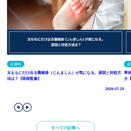
皮膚科
皮
太ももにだけ出る蕁麻疹（じんましん）が気になる。原因と対処方
帯
法は？【医師監修】
介
2026.07.23
すべての記事へ