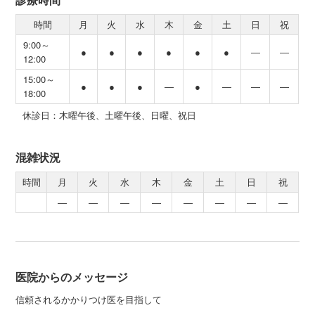
時間
月
火
水
木
金
土
日
祝
9:00～
●
●
●
●
●
●
―
―
12:00
15:00～
●
●
●
―
●
―
―
―
18:00
休診日：木曜午後、土曜午後、日曜、祝日
混雑状況
時間
月
火
水
木
金
土
日
祝
―
―
―
―
―
―
―
―
医院からのメッセージ
信頼されるかかりつけ医を目指して