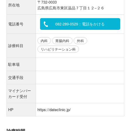
〒732-0033
所在地
広島県広島市東区温品７丁目１２−２６
電話番号
082-289-0529：電話をかける
内科
胃腸内科
外科
診療科目
リハビリテーション科
駐車場
交通手段
マイナンバー
カード受付
HP
https://dateclinic.jp/
診療時間