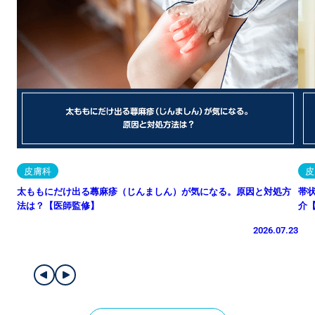
皮膚科
皮
太ももにだけ出る蕁麻疹（じんましん）が気になる。原因と対処方
帯
法は？【医師監修】
介
2026.07.23