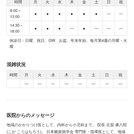
時間
月
火
水
木
金
土
日
祝
9:00～
●
●
●
●
●
●
―
―
13:00
14:30～
●
●
●
―
●
―
―
―
18:00
休診日：日曜、祝日、GW、お盆、年末年始、毎月第4週の月曜・火
曜
混雑状況
時間
月
火
水
木
金
土
日
祝
―
―
―
―
―
―
―
―
医院からのメッセージ
地域のかかりつけ医として、内科から小児科まで。 院長 古賀 康八郎
(こが こうはちろう)。 日本糖尿病学会 専門医・指導医として、地域