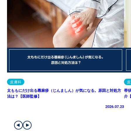
皮膚科
皮
太ももにだけ出る蕁麻疹（じんましん）が気になる。原因と対処方
帯
法は？【医師監修】
介
2026.07.23