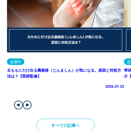
皮膚科
皮
太ももにだけ出る蕁麻疹（じんましん）が気になる。原因と対処方
帯
法は？【医師監修】
介
2026.07.23
すべての記事へ