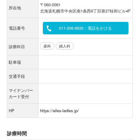
〒060-0061
所在地
北海道札幌市中央区南1条西6丁目第27桂和ビル4F
電話番号
011-206-8830：電話をかける
産科
婦人科
診療科目
駐車場
交通手段
マイナンバー
カード受付
HP
https://ailes-ladies.jp/
診療時間