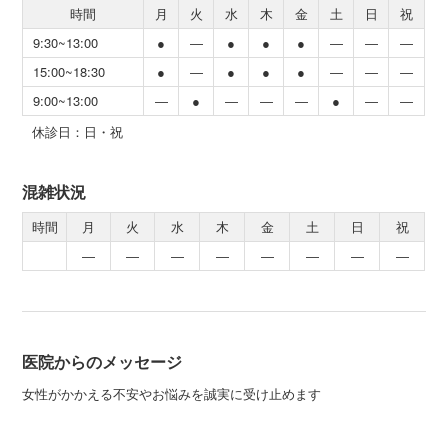
時間
月
火
水
木
金
土
日
祝
9:30~13:00
●
―
●
●
●
―
―
―
15:00~18:30
●
―
●
●
●
―
―
―
9:00~13:00
―
●
―
―
―
●
―
―
休診日：日・祝
混雑状況
時間
月
火
水
木
金
土
日
祝
―
―
―
―
―
―
―
―
医院からのメッセージ
女性がかかえる不安やお悩みを誠実に受け止めます