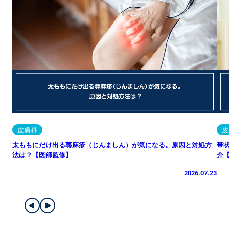
皮膚科
皮
太ももにだけ出る蕁麻疹（じんましん）が気になる。原因と対処方
帯
法は？【医師監修】
介
2026.07.23