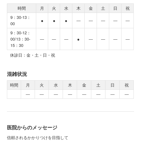
時間
月
火
水
木
金
土
日
祝
9：30-13：
●
●
●
―
―
―
―
―
00
9：30-12：
00/13：30-
―
―
―
●
―
―
―
―
15：30
休診日：金・土・日・祝
混雑状況
時間
月
火
水
木
金
土
日
祝
―
―
―
―
―
―
―
―
医院からのメッセージ
信頼されるかかりつけを目指して