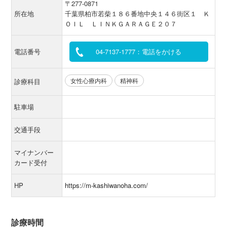
〒277-0871
所在地
千葉県柏市若柴１８６番地中央１４６街区１ Ｋ
ＯＩＬ ＬＩＮＫＧＡＲＡＧＥ２０７
電話番号
04-7137-1777：電話をかける
女性心療内科
精神科
診療科目
駐車場
交通手段
マイナンバー
カード受付
HP
https://m-kashiwanoha.com/
診療時間