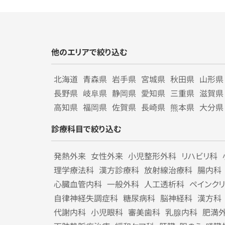
他のエリアで絞り込む
北海道
青森県
岩手県
宮城県
秋田県
山形県
長野県
岐阜県
静岡県
愛知県
三重県
滋賀県
高知県
福岡県
佐賀県
長崎県
熊本県
大分県
診療科目で絞り込む
発熱外来
女性外来
小児整形外科
リハビリ科
理学療法科
漢方診療科
放射線治療科
腸内科
心臓血管内科
一般外科
人工透析科
ペインク
自律神経失調症科
糖尿病科
脳神経科
漢方科
代謝内科
小児眼科
審美歯科
乳腺内科
肥満