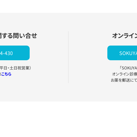
関する問い合せ
オンライ
4-430
SOKU
0（平日・土日祝営業）
「SOKU
は
こちら
オンライン診
お薬を郵送に