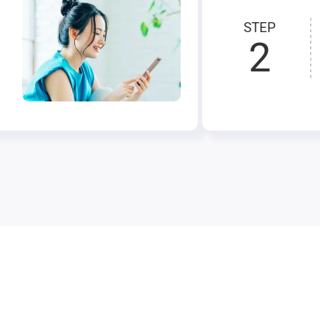
STEP
2