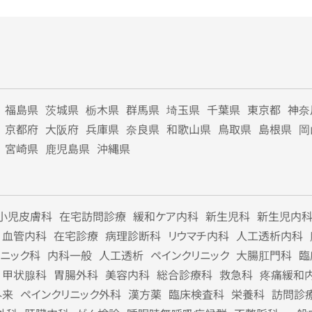
福島県
茨城県
栃木県
群馬県
埼玉県
千葉県
東京都
神奈
京都府
大阪府
兵庫県
奈良県
和歌山県
鳥取県
島根県
岡
宮崎県
鹿児島県
沖縄県
小児皮膚科
在宅訪問診療
緩和ケア内科
新生児科
新生児内
血管内科
在宅診療
病理診断科
リウマチ内科
人工透析内科
リニック科
内科一般
人工透析
ペインクリニック
大腸肛門科
臨
甲状腺科
胃腸外科
美容内科
総合診療科
救急科
疼痛緩和
外来
ペインクリニック外科
漢方薬
臨床検査科
栄養科
訪問診