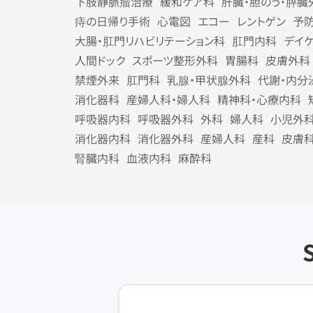
下肢静脈瘤治療
緩和ケア科
肝臓・胆のう・膵臓
痔の日帰り手術
心電図
エコー
レントゲン
予
大腸・肛門リハビリテーション科
肛門内科
デイ
人間ドック
スポーツ整形外科
胃腸科
皮膚外科
禁煙外来
肛門科
乳腺・甲状腺外科
代謝・内分
消化器科
産婦人科・婦人科
精神科・心療内科
呼吸器内科
呼吸器外科
外科
婦人科
小児外
消化器内科
消化器外科
産婦人科
産科
皮膚
腎臓内科
血液内科
麻酔科