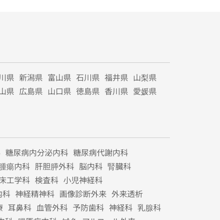
川県
新潟県
富山県
石川県
福井県
山梨県
山県
広島県
山口県
徳島県
香川県
愛媛県
科
糖尿病内分泌内科
糖尿病代謝内科
腫瘍内科
肝胆膵外科
脳内科
腎臓科
床工学科
検査科
小児神経科
内科
神経精神科
画像診断外来
外来透析
療
耳鼻科
血管外科
予防歯科
神経科
乳腺科