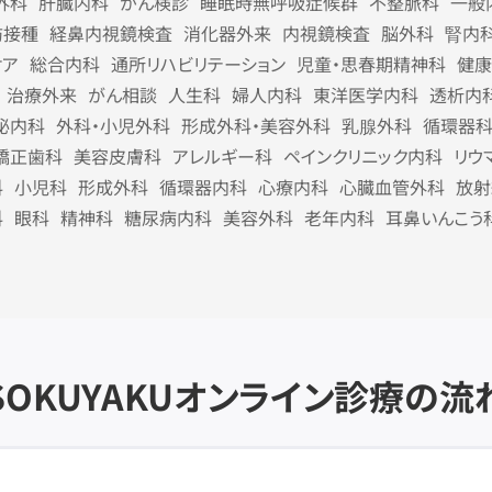
外科
肝臓内科
がん検診
睡眠時無呼吸症候群
不整脈科
一般
防接種
経鼻内視鏡検査
消化器外来
内視鏡検査
脳外科
腎内
ケア
総合内科
通所リハビリテーション
児童・思春期精神科
健康
治療外来
がん相談
人生科
婦人内科
東洋医学内科
透析内
泌内科
外科・小児外科
形成外科・美容外科
乳腺外科
循環器
矯正歯科
美容皮膚科
アレルギー科
ペインクリニック内科
リウ
科
小児科
形成外科
循環器内科
心療内科
心臓血管外科
放射
科
眼科
精神科
糖尿病内科
美容外科
老年内科
耳鼻いんこう
SOKUYAKU
オンライン診療の流