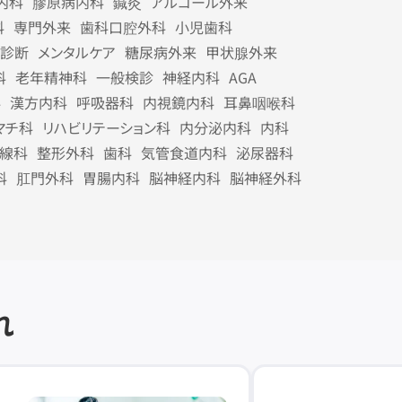
内科
膠原病内科
鍼灸
アルコール外来
科
専門外来
歯科口腔外科
小児歯科
診断
メンタルケア
糖尿病外来
甲状腺外来
科
老年精神科
一般検診
神経内科
AGA
科
漢方内科
呼吸器科
内視鏡内科
耳鼻咽喉科
マチ科
リハビリテーション科
内分泌内科
内科
線科
整形外科
歯科
気管食道内科
泌尿器科
科
肛門外科
胃腸内科
脳神経内科
脳神経外科
れ