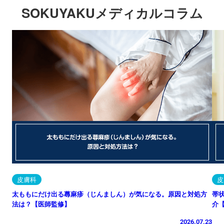
SOKUYAKUメディカルコラム
皮膚科
皮
太ももにだけ出る蕁麻疹（じんましん）が気になる。原因と対処方
帯
法は？【医師監修】
介
2026.07.23