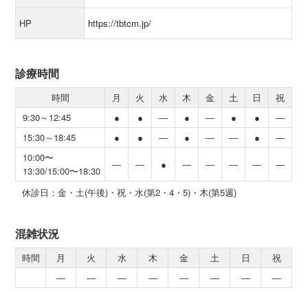
HP
https://tbtcm.jp/
診療時間
時間
月
火
水
木
金
土
日
祝
9:30～12:45
●
●
―
●
―
●
●
―
15:30～18:45
●
●
―
●
―
―
●
―
10:00〜
―
―
●
―
―
―
―
―
13:30/15:00〜18:30
休診日：金・土(午後)・祝・水(第2・4・5)・木(第5週)
混雑状況
時間
月
火
水
木
金
土
日
祝
―
―
―
―
―
―
―
―