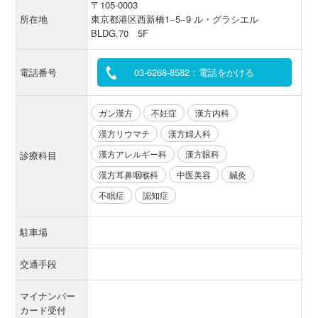
〒105-0003
所在地
東京都港区西新橋1−5−9 ル・グラシエル
BLDG.70 5F
電話番号
03-6268-8582：電話をかける
ガン漢方
不妊症
漢方内科
漢方リウマチ
漢方婦人科
漢方アレルギー科
漢方眼科
診療科目
漢方耳鼻咽喉科
中医美容
鍼灸
不眠症
認知症
駐車場
交通手段
マイナンバー
カード受付