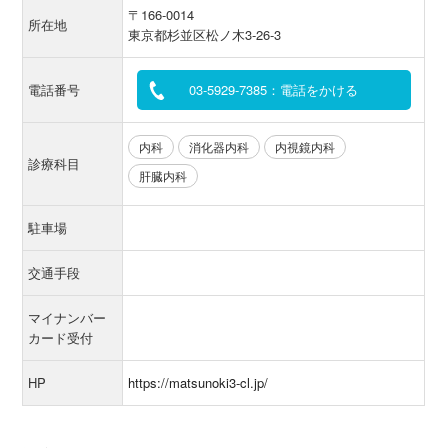
〒166-0014
所在地
東京都杉並区松ノ木3-26-3
電話番号
03-5929-7385：電話をかける
内科
消化器内科
内視鏡内科
診療科目
肝臓内科
駐車場
交通手段
マイナンバー
カード受付
HP
https://matsunoki3-cl.jp/