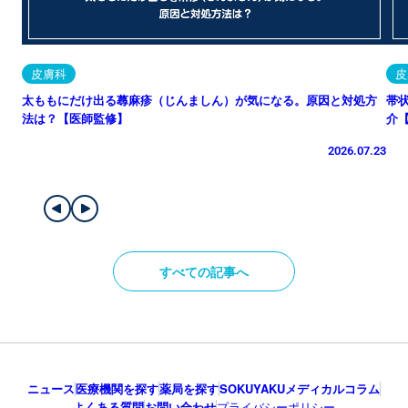
皮膚科
皮
太ももにだけ出る蕁麻疹（じんましん）が気になる。原因と対処方
帯
法は？【医師監修】
介
2026.07.23
すべての記事へ
ニュース
医療機関を探す
薬局を探す
SOKUYAKUメディカルコラム
よくある質問
お問い合わせ
プライバシーポリシー