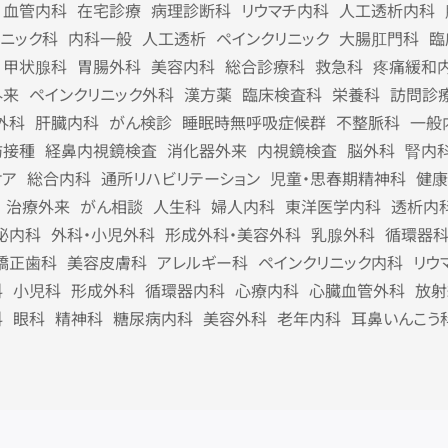
血管内科
在宅診療
病理診断科
リウマチ内科
人工透析内科
リニック科
内科一般
人工透析
ペインクリニック
大腸肛門科
臨
甲状腺科
胃腸外科
美容内科
総合診療科
救急科
疼痛緩和
外来
ペインクリニック外科
漢方薬
臨床検査科
栄養科
訪問診
外科
肝臓内科
がん検診
睡眠時無呼吸症候群
不整脈科
一般
防接種
経鼻内視鏡検査
消化器外来
内視鏡検査
脳外科
腎内
ケア
総合内科
通所リハビリテーション
児童・思春期精神科
健康
治療外来
がん相談
人生科
婦人内科
東洋医学内科
透析内
泌内科
外科・小児外科
形成外科・美容外科
乳腺外科
循環器
矯正歯科
美容皮膚科
アレルギー科
ペインクリニック内科
リウ
科
小児科
形成外科
循環器内科
心療内科
心臓血管外科
放射
科
眼科
精神科
糖尿病内科
美容外科
老年内科
耳鼻いんこう