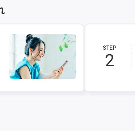
れ
STEP
2