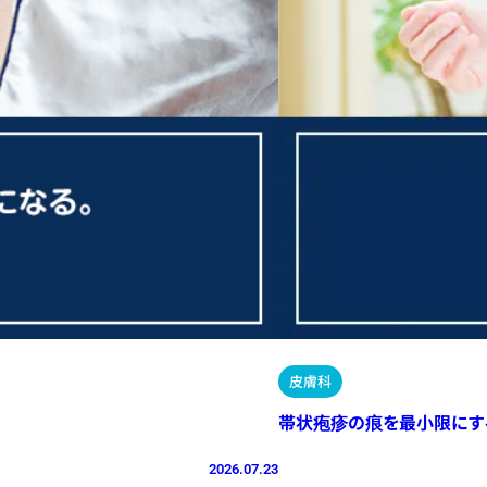
皮膚科
帯状疱疹の痕を最小限にす
2026.07.23