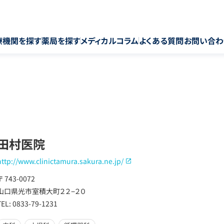
療機関を探す
薬局を探す
メディカルコラム
よくある質問
お問い合わ
田村医院
http://www.clinictamura.sakura.ne.jp/
〒 743-0072
山口県光市室積大町２２−２０
TEL: 0833-79-1231