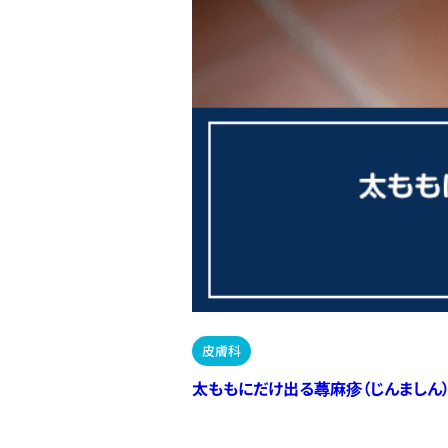
皮膚科
太ももにだけ出る蕁麻疹（じんましん