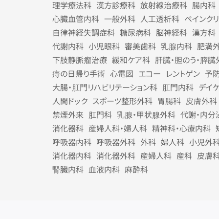
理学療法科
漢方診療科
放射線治療科
腸内科
心臓血管内科
一般外科
人工透析科
ペインク
自律神経失調症科
糖尿病科
脳神経科
漢方科
代謝内科
小児眼科
審美歯科
乳腺内科
肥満
下肢静脈瘤治療
緩和ケア科
肝臓・胆のう・膵臓
痔の日帰り手術
心電図
エコー
レントゲン
予
大腸・肛門リハビリテーション科
肛門内科
デイ
人間ドック
スポーツ整形外科
胃腸科
皮膚外科
禁煙外来
肛門科
乳腺・甲状腺外科
代謝・内分
消化器科
産婦人科・婦人科
精神科・心療内科
呼吸器内科
呼吸器外科
外科
婦人科
小児外
消化器内科
消化器外科
産婦人科
産科
皮膚
腎臓内科
血液内科
麻酔科