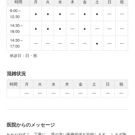
時間
月
火
水
木
金
土
日
祝
9:00～
●
●
●
―
●
●
―
―
12:30
14:30～
●
●
●
―
●
―
―
―
18:00
14:30～
―
―
―
―
―
●
―
―
17:00
休診日：日・祝
混雑状況
時間
月
火
水
木
金
土
日
祝
―
―
―
―
―
―
―
―
医院からのメッセージ
わかりやすく、丁寧に。 質の高い医療提供を目指します。 しみず医