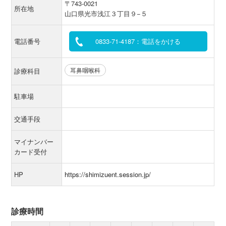
〒743-0021
所在地
山口県光市浅江３丁目９−５
電話番号
0833-71-4187：電話をかける
耳鼻咽喉科
診療科目
駐車場
交通手段
マイナンバー
カード受付
HP
https://shimizuent.session.jp/
診療時間