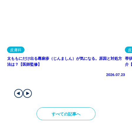
皮膚科
皮
太ももにだけ出る蕁麻疹（じんましん）が気になる。原因と対処方
帯
法は？【医師監修】
介
2026.07.23
すべての記事へ