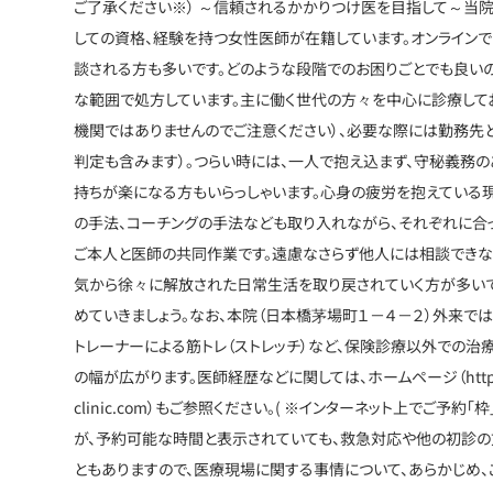
ご了承ください※） ～信頼されるかかりつけ医を目指して～当
しての資格、経験を持つ女性医師が在籍しています。オンライン
談される方も多いです。どのような段階でのお困りごとでも良い
な範囲で処方しています。主に働く世代の方々を中心に診療して
機関ではありませんのでご注意ください）、必要な際には勤務先
判定も含みます）。つらい時には、一人で抱え込まず、守秘義務
持ちが楽になる方もいらっしゃいます。心身の疲労を抱えている
の手法、コーチングの手法なども取り入れながら、それぞれに合
ご本人と医師の共同作業です。遠慮なさらず他人には相談できな
気から徐々に解放された日常生活を取り戻されていく方が多いで
めていきましょう。なお、本院（日本橋茅場町１－４－２）外来で
トレーナーによる筋トレ（ストレッチ）など、保険診療以外での治
の幅が広がります。医師経歴などに関しては、ホームページ（https://www
clinic.com）もご参照ください。( ※インターネット上でご予
が、予約可能な時間と表示されていても、救急対応や他の初診の
ともありますので、医療現場に関する事情について、あらかじめ、