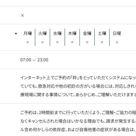
×
月曜
火曜
水曜
木曜
金曜
土曜
日曜
○
○
○
○
○
○
○
07:00 ～ 23:00
インターネット上でご予約の「枠」をとっていただくシステムにな
ていても、救急対応や他の初診の方がいる場合には、対応しきれ
療現場に関する事情について、あらかじめ、ご理解いただけますと
ご予約は、2時間前までに行っていただくよう、ご理解・ご協力の
なくキャンセルされた場合はいかなる理由でも、請求が発生する
ル含め何かしらの依存症、および自傷他害の症状がある場合は