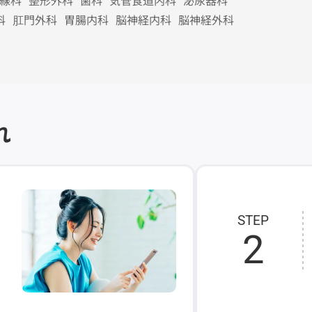
線科
整形外科
歯科
気管食道内科
泌尿器科
科
肛門外科
胃腸内科
脳神経内科
脳神経外科
れ
STEP
2