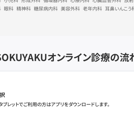
科
小児科
形成外科
循環器内科
心療内科
心臓血管外科
放射
科
眼科
精神科
糖尿病内科
美容外科
老年内科
耳鼻いんこう
SOKUYAKU
オンライン診療の流
択
・タブレットでご利用の方はアプリをダウンロードします。