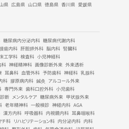
山県
広島県
山口県
徳島県
香川県
愛媛県
科
糖尿病内分泌内科
糖尿病代謝内科
腫瘍内科
肝胆膵外科
脳内科
腎臓科
床工学科
検査科
小児神経科
内科
神経精神科
画像診断外来
外来透析
療
耳鼻科
血管外科
予防歯科
神経科
乳腺科
内科
膠原病内科
鍼灸
アルコール外来
科
専門外来
歯科口腔外科
小児歯科
診断
メンタルケア
糖尿病外来
甲状腺外来
科
老年精神科
一般検診
神経内科
AGA
科
漢方内科
呼吸器科
内視鏡内科
耳鼻咽喉科
マチ科
リハビリテーション科
内分泌内科
内科