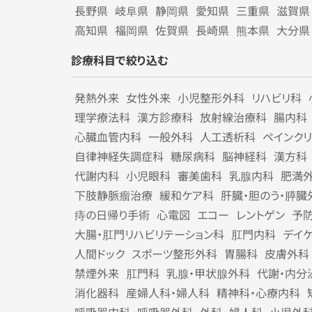
長野県
岐阜県
静岡県
愛知県
三重県
滋賀県
高知県
福岡県
佐賀県
長崎県
熊本県
大分県
診療科目で絞り込む
発熱外来
女性外来
小児整形外科
リハビリ科
理学療法科
漢方診療科
放射線治療科
腸内科
心臓血管内科
一般外科
人工透析科
ペインク
自律神経失調症科
糖尿病科
脳神経科
漢方科
代謝内科
小児眼科
審美歯科
乳腺内科
肥満
下肢静脈瘤治療
緩和ケア科
肝臓・胆のう・膵臓
痔の日帰り手術
心電図
エコー
レントゲン
予
大腸・肛門リハビリテーション科
肛門内科
デイ
人間ドック
スポーツ整形外科
胃腸科
皮膚外科
禁煙外来
肛門科
乳腺・甲状腺外科
代謝・内分
消化器科
産婦人科・婦人科
精神科・心療内科