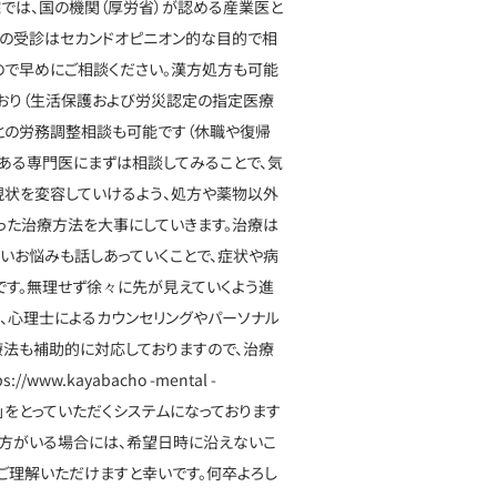
院では、国の機関（厚労省）が認める産業医と
での受診はセカンドオピニオン的な目的で相
ので早めにご相談ください。漢方処方も可能
おり（生活保護および労災認定の指定医療
との労務調整相談も可能です（休職や復帰
のある専門医にまずは相談してみることで、気
現状を変容していけるよう、処方や薬物以外
った治療方法を大事にしていきます。治療は
いお悩みも話しあっていくことで、症状や病
す。無理せず徐々に先が見えていくよう進
は、心理士によるカウンセリングやパーソナル
療法も補助的に対応しておりますので、治療
.kayabacho -mental -
約「枠」をとっていただくシステムになっております
方がいる場合には、希望日時に沿えないこ
ご理解いただけますと幸いです。何卒よろし