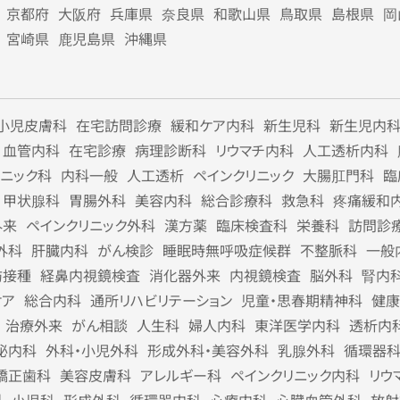
京都府
大阪府
兵庫県
奈良県
和歌山県
鳥取県
島根県
岡
宮崎県
鹿児島県
沖縄県
小児皮膚科
在宅訪問診療
緩和ケア内科
新生児科
新生児内
血管内科
在宅診療
病理診断科
リウマチ内科
人工透析内科
リニック科
内科一般
人工透析
ペインクリニック
大腸肛門科
臨
甲状腺科
胃腸外科
美容内科
総合診療科
救急科
疼痛緩和
外来
ペインクリニック外科
漢方薬
臨床検査科
栄養科
訪問診
外科
肝臓内科
がん検診
睡眠時無呼吸症候群
不整脈科
一般
防接種
経鼻内視鏡検査
消化器外来
内視鏡検査
脳外科
腎内
ケア
総合内科
通所リハビリテーション
児童・思春期精神科
健康
治療外来
がん相談
人生科
婦人内科
東洋医学内科
透析内
泌内科
外科・小児外科
形成外科・美容外科
乳腺外科
循環器
矯正歯科
美容皮膚科
アレルギー科
ペインクリニック内科
リウ