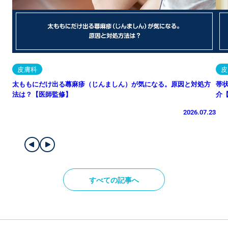
皮膚科
皮
太ももにだけ出る蕁麻疹（じんましん）が気になる。原因と対処方
帯
法は？【医師監修】
介
2026.07.23
すべての記事へ