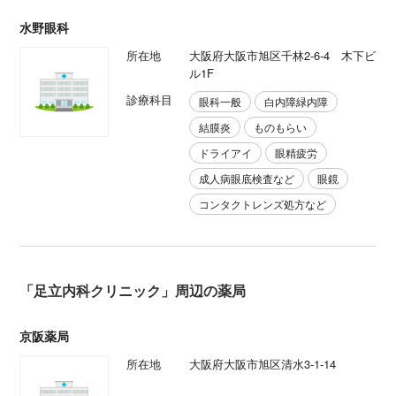
水野眼科
所在地
大阪府大阪市旭区千林2-6-4 木下ビ
ル1F
診療科目
眼科一般
白内障緑内障
結膜炎
ものもらい
ドライアイ
眼精疲労
成人病眼底検査など
眼鏡
コンタクトレンズ処方など
「足立内科クリニック」周辺の薬局
京阪薬局
所在地
大阪府大阪市旭区清水3-1-14