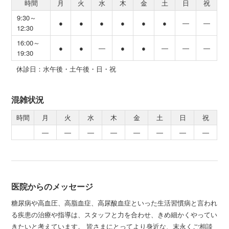
時間
月
火
水
木
金
土
日
祝
9:30～
●
●
●
●
●
●
―
―
12:30
16:00～
●
●
―
●
●
―
―
―
19:30
休診日：水午後・土午後・日・祝
混雑状況
時間
月
火
水
木
金
土
日
祝
―
―
―
―
―
―
―
―
医院からのメッセージ
糖尿病や高血圧、高脂血症、高尿酸血症といった生活習慣病と言われ
る疾患の治療や指導は、スタッフと力を合わせ、きめ細かくやってい
きたいと考えています。 皆さまにとってより身近な、末永くご相談