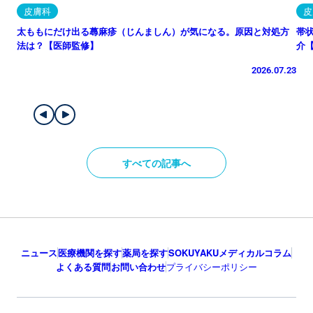
皮膚科
皮
太ももにだけ出る蕁麻疹（じんましん）が気になる。原因と対処方
帯
法は？【医師監修】
介
2026.07.23
すべての記事へ
ニュース
医療機関を探す
薬局を探す
SOKUYAKUメディカルコラム
よくある質問
お問い合わせ
プライバシーポリシー