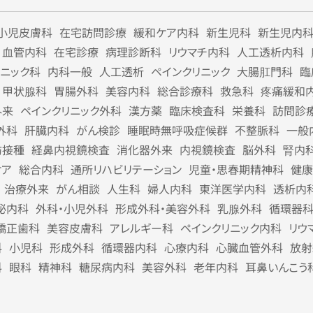
小児皮膚科
在宅訪問診療
緩和ケア内科
新生児科
新生児内
血管内科
在宅診療
病理診断科
リウマチ内科
人工透析内科
リニック科
内科一般
人工透析
ペインクリニック
大腸肛門科
臨
甲状腺科
胃腸外科
美容内科
総合診療科
救急科
疼痛緩和
外来
ペインクリニック外科
漢方薬
臨床検査科
栄養科
訪問診
外科
肝臓内科
がん検診
睡眠時無呼吸症候群
不整脈科
一般
防接種
経鼻内視鏡検査
消化器外来
内視鏡検査
脳外科
腎内
ケア
総合内科
通所リハビリテーション
児童・思春期精神科
健康
治療外来
がん相談
人生科
婦人内科
東洋医学内科
透析内
泌内科
外科・小児外科
形成外科・美容外科
乳腺外科
循環器
矯正歯科
美容皮膚科
アレルギー科
ペインクリニック内科
リウ
科
小児科
形成外科
循環器内科
心療内科
心臓血管外科
放射
科
眼科
精神科
糖尿病内科
美容外科
老年内科
耳鼻いんこう