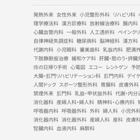
発熱外来
女性外来
小児整形外科
リハビリ科
理学療法科
漢方診療科
放射線治療科
腸内科
心臓血管内科
一般外科
人工透析科
ペインク
自律神経失調症科
糖尿病科
脳神経科
漢方科
代謝内科
小児眼科
審美歯科
乳腺内科
肥満
下肢静脈瘤治療
緩和ケア科
肝臓・胆のう・膵臓
痔の日帰り手術
心電図
エコー
レントゲン
予
大腸・肛門リハビリテーション科
肛門内科
デイ
人間ドック
スポーツ整形外科
胃腸科
皮膚外科
禁煙外来
肛門科
乳腺・甲状腺外科
代謝・内分
消化器科
産婦人科・婦人科
精神科・心療内科
呼吸器内科
呼吸器外科
外科
婦人科
小児外
消化器内科
消化器外科
産婦人科
産科
皮膚
腎臓内科
血液内科
麻酔科