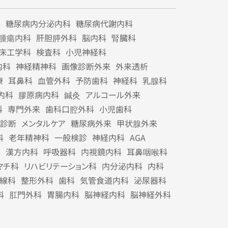
科
糖尿病内分泌内科
糖尿病代謝内科
腫瘍内科
肝胆膵外科
脳内科
腎臓科
床工学科
検査科
小児神経科
内科
神経精神科
画像診断外来
外来透析
療
耳鼻科
血管外科
予防歯科
神経科
乳腺科
内科
膠原病内科
鍼灸
アルコール外来
科
専門外来
歯科口腔外科
小児歯科
診断
メンタルケア
糖尿病外来
甲状腺外来
科
老年精神科
一般検診
神経内科
AGA
科
漢方内科
呼吸器科
内視鏡内科
耳鼻咽喉科
マチ科
リハビリテーション科
内分泌内科
内科
線科
整形外科
歯科
気管食道内科
泌尿器科
科
肛門外科
胃腸内科
脳神経内科
脳神経外科