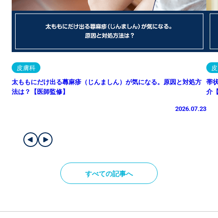
皮膚科
皮
太ももにだけ出る蕁麻疹（じんましん）が気になる。原因と対処方
帯
法は？【医師監修】
介
2026.07.23
すべての記事へ