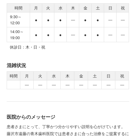
時間
月
火
水
木
金
土
日
祝
9:30～
●
●
●
―
●
●
―
―
12:00
14:00～
●
●
●
―
●
●
―
―
19:00
休診日：木・日・祝
混雑状況
時間
月
火
水
木
金
土
日
祝
―
―
―
―
―
―
―
―
医院からのメッセージ
患者さまにとって、丁寧かつ分かりやすい説明を心がけています。
藤沢市遠藤の青木歯科医院では患者さまに合った治療をご提案するに