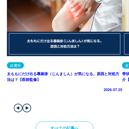
皮膚科
皮
太ももにだけ出る蕁麻疹（じんましん）が気になる。原因と対処方
帯
法は？【医師監修】
介
2026.07.23
すべての記事へ