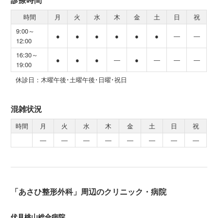
時間
月
火
水
木
金
土
日
祝
9:00～
●
●
●
●
●
●
―
―
12:00
16:30～
●
●
●
―
●
―
―
―
19:00
休診日：木曜午後･土曜午後･日曜･祝日
混雑状況
時間
月
火
水
木
金
土
日
祝
―
―
―
―
―
―
―
―
「あさひ整形外科」周辺のクリニック・病院
伏見桃山総合病院