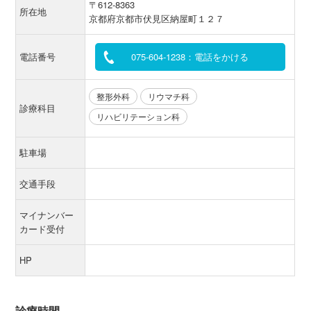
〒612-8363
所在地
京都府京都市伏見区納屋町１２７
電話番号
075-604-1238：電話をかける
整形外科
リウマチ科
診療科目
リハビリテーション科
駐車場
交通手段
マイナンバー
カード受付
HP
診療時間