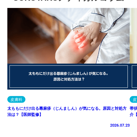
皮膚科
皮
太ももにだけ出る蕁麻疹（じんましん）が気になる。原因と対処方
帯
法は？【医師監修】
介
2026.07.23