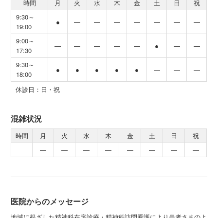
時間
月
火
水
木
金
土
日
祝
9:30～
●
―
―
―
―
―
―
―
19:00
9:00～
―
―
―
―
―
●
―
―
17:30
9:30～
●
●
●
●
●
―
―
―
18:00
休診日：日・祝
混雑状況
時間
月
火
水
木
金
土
日
祝
―
―
―
―
―
―
―
―
医院からのメッセージ
地域に根ざした精神科在宅診療・精神科訪問看護により患者さまのよ