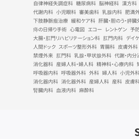
自律神経失調症科
糖尿病科
脳神経科
漢方科
代謝内科
小児眼科
審美歯科
乳腺内科
肥満
下肢静脈瘤治療
緩和ケア科
肝臓・胆のう・膵臓
痔の日帰り手術
心電図
エコー
レントゲン
予
大腸・肛門リハビリテーション科
肛門内科
デイ
人間ドック
スポーツ整形外科
胃腸科
皮膚外科
禁煙外来
肛門科
乳腺・甲状腺外科
代謝・内分
消化器科
産婦人科・婦人科
精神科・心療内科
呼吸器内科
呼吸器外科
外科
婦人科
小児外
消化器内科
消化器外科
産婦人科
産科
皮膚
腎臓内科
血液内科
麻酔科