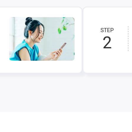
STEP
2