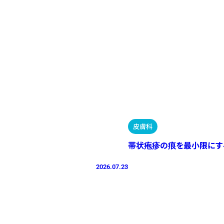
皮膚科
帯状疱疹の痕を最小限にす
2026.07.23