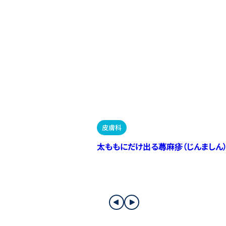
皮膚科
太ももにだけ出る蕁麻疹（じんましん