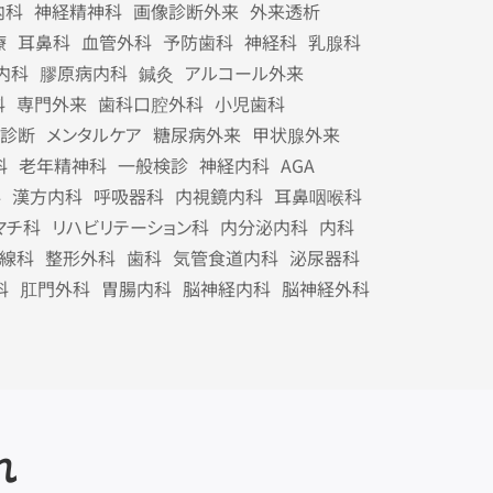
内科
神経精神科
画像診断外来
外来透析
療
耳鼻科
血管外科
予防歯科
神経科
乳腺科
内科
膠原病内科
鍼灸
アルコール外来
科
専門外来
歯科口腔外科
小児歯科
診断
メンタルケア
糖尿病外来
甲状腺外来
科
老年精神科
一般検診
神経内科
AGA
科
漢方内科
呼吸器科
内視鏡内科
耳鼻咽喉科
マチ科
リハビリテーション科
内分泌内科
内科
線科
整形外科
歯科
気管食道内科
泌尿器科
科
肛門外科
胃腸内科
脳神経内科
脳神経外科
れ