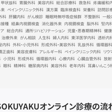
甲状腺科
胃腸外科
美容内科
総合診療科
救急科
疼痛緩和
外来
ペインクリニック外科
漢方薬
臨床検査科
栄養科
訪問診
外科
肝臓内科
がん検診
睡眠時無呼吸症候群
不整脈科
一般
防接種
経鼻内視鏡検査
消化器外来
内視鏡検査
脳外科
腎内
ケア
総合内科
通所リハビリテーション
児童・思春期精神科
健康
治療外来
がん相談
人生科
婦人内科
東洋医学内科
透析内
泌内科
外科・小児外科
形成外科・美容外科
乳腺外科
循環器
矯正歯科
美容皮膚科
アレルギー科
ペインクリニック内科
リウ
科
小児科
形成外科
循環器内科
心療内科
心臓血管外科
放射
科
眼科
精神科
糖尿病内科
美容外科
老年内科
耳鼻いんこう
SOKUYAKU
オンライン診療の流