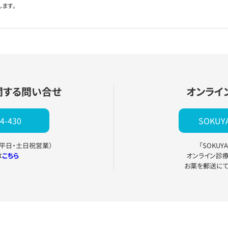
します。
関する問い合せ
オンライ
4-430
SOKU
0（平日・土日祝営業）
「SOKU
は
こちら
オンライン診
お薬を郵送に