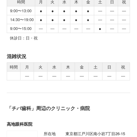
時間
月
火
水
木
金
土
日
祝
9:00〜13:00
●
●
●
●
●
―
―
―
14:30〜19:00
●
●
●
●
●
―
―
―
9:00〜15:00
―
―
―
―
―
●
―
―
休診日：日・祝
混雑状況
時間
月
火
水
木
金
土
日
祝
―
―
―
―
―
―
―
―
「チバ歯科」周辺のクリニック・病院
高地眼科医院
所在地
東京都江戸川区南小岩7丁目26-15