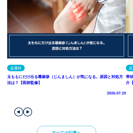
皮膚科
皮
太ももにだけ出る蕁麻疹（じんましん）が気になる。原因と対処方
帯
法は？【医師監修】
介
2026.07.23
すべての記事へ