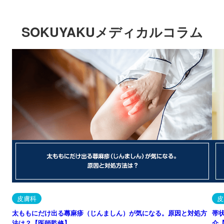
SOKUYAKUメディカルコラム
皮膚科
皮
太ももにだけ出る蕁麻疹（じんましん）が気になる。原因と対処方
帯
法は？【医師監修】
介