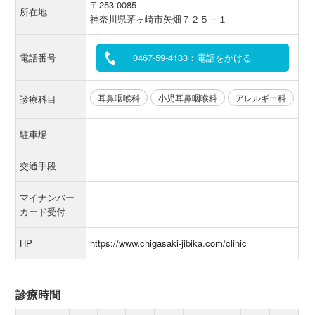
〒253-0085
所在地
神奈川県茅ヶ崎市矢畑７２５－１
電話番号
0467-59-4133：電話をかける
耳鼻咽喉科
小児耳鼻咽喉科
アレルギー科
診療科目
駐車場
交通手段
マイナンバー
カード受付
HP
https://www.chigasaki-jibika.com/clinic
診療時間