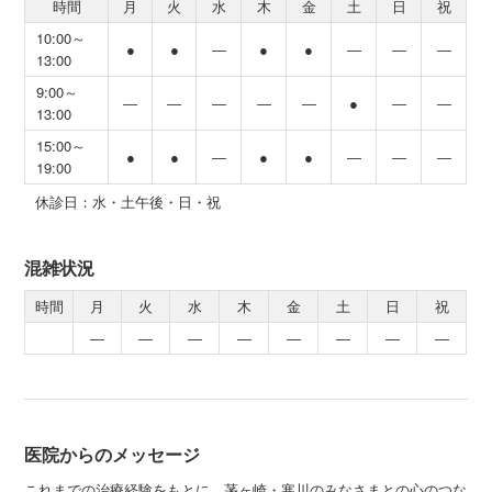
時間
月
火
水
木
金
土
日
祝
10:00～
●
●
―
●
●
―
―
―
13:00
9:00～
―
―
―
―
―
●
―
―
13:00
15:00～
●
●
―
●
●
―
―
―
19:00
休診日：水・土午後・日・祝
混雑状況
時間
月
火
水
木
金
土
日
祝
―
―
―
―
―
―
―
―
医院からのメッセージ
これまでの治療経験をもとに、茅ヶ崎・寒川のみなさまとの心のつな