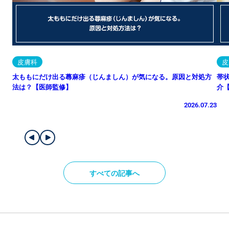
皮膚科
皮
太ももにだけ出る蕁麻疹（じんましん）が気になる。原因と対処方
帯
法は？【医師監修】
介
2026.07.23
すべての記事へ