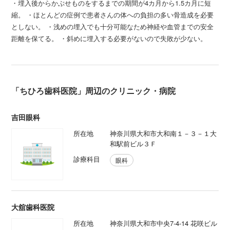
・埋入後からかぶせものをするまでの期間が4カ月から1.5カ月に短
縮。 ・ほとんどの症例で患者さんの体への負担の多い骨造成を必要
としない。 ・浅めの埋入でも十分可能なため神経や血管までの安全
距離を保てる。 ・斜めに埋入する必要がないので失敗が少ない。
「ちひろ歯科医院」周辺のクリニック・病院
吉田眼科
所在地
神奈川県大和市大和南１－３－１大
和駅前ビル３Ｆ
診療科目
眼科
大舘歯科医院
所在地
神奈川県大和市中央7-4-14 花咲ビル