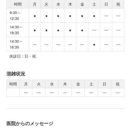
時間
月
火
水
木
金
土
日
祝
9:30～
●
●
●
●
●
●
―
―
12:30
14:30～
●
●
●
●
●
―
―
―
18:30
14:30～
―
―
―
―
―
●
―
―
16:30
休診日：日・祝
混雑状況
時間
月
火
水
木
金
土
日
祝
―
―
―
―
―
―
―
―
医院からのメッセージ