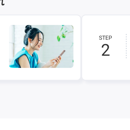
れ
STEP
2