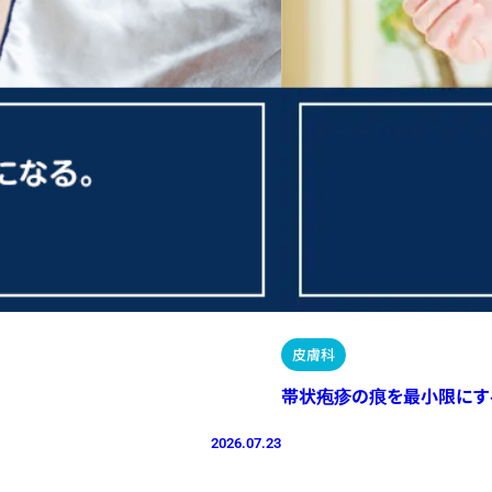
皮膚科
帯状疱疹の痕を最小限にす
2026.07.23