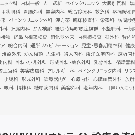
リニック科
内科一般
人工透析
ペインクリニック
大腸肛門科
臨
甲状腺科
胃腸外科
美容内科
総合診療科
救急科
疼痛緩和
外来
ペインクリニック外科
漢方薬
臨床検査科
栄養科
訪問診
外科
肝臓内科
がん検診
睡眠時無呼吸症候群
不整脈科
一般
防接種
経鼻内視鏡検査
消化器外来
内視鏡検査
脳外科
腎内
ケア
総合内科
通所リハビリテーション
児童・思春期精神科
健康
治療外来
がん相談
人生科
婦人内科
東洋医学内科
透析内
泌内科
外科・小児外科
形成外科・美容外科
乳腺外科
循環器
矯正歯科
美容皮膚科
アレルギー科
ペインクリニック内科
リウ
科
小児科
形成外科
循環器内科
心療内科
心臓血管外科
放射
科
眼科
精神科
糖尿病内科
美容外科
老年内科
耳鼻いんこう