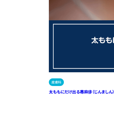
皮膚科
太ももにだけ出る蕁麻疹（じんましん