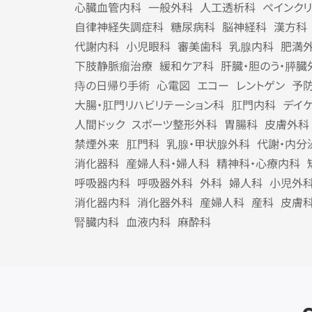
心臓血管内科
一般外科
人工透析科
ペインク
自律神経失調症科
糖尿病科
脳神経科
漢方科
代謝内科
小児眼科
審美歯科
乳腺内科
肥満
下肢静脈瘤治療
緩和ケア科
肝臓・胆のう・膵臓
痔の日帰り手術
心電図
エコー
レントゲン
予
大腸・肛門リハビリテーション科
肛門内科
デイ
人間ドック
スポーツ整形外科
胃腸科
皮膚外科
禁煙外来
肛門科
乳腺・甲状腺外科
代謝・内分
消化器科
産婦人科・婦人科
精神科・心療内科
呼吸器内科
呼吸器外科
外科
婦人科
小児外
消化器内科
消化器外科
産婦人科
産科
皮膚
腎臓内科
血液内科
麻酔科