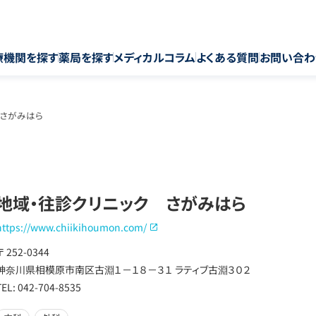
療機関を探す
薬局を探す
メディカルコラム
よくある質問
お問い合わ
 さがみはら
地域・往診クリニック さがみはら
https://www.chiikihoumon.com/
〒 252-0344
神奈川県相模原市南区古淵１－１８－３１ ラティブ古淵３０２
TEL: 042-704-8535