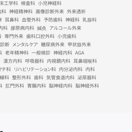
床工学科
検査科
小児神経科
内科
神経精神科
画像診断外来
外来透析
療
耳鼻科
血管外科
予防歯科
神経科
乳腺科
内科
膠原病内科
鍼灸
アルコール外来
科
専門外来
歯科口腔外科
小児歯科
診断
メンタルケア
糖尿病外来
甲状腺外来
科
老年精神科
一般検診
神経内科
AGA
科
漢方内科
呼吸器科
内視鏡内科
耳鼻咽喉科
マチ科
リハビリテーション科
内分泌内科
内科
線科
整形外科
歯科
気管食道内科
泌尿器科
科
肛門外科
胃腸内科
脳神経内科
脳神経外科