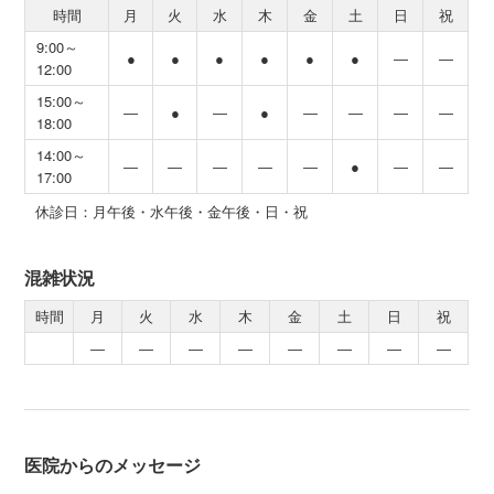
時間
月
火
水
木
金
土
日
祝
9:00～
●
●
●
●
●
●
―
―
12:00
15:00～
―
●
―
●
―
―
―
―
18:00
14:00～
―
―
―
―
―
●
―
―
17:00
休診日：月午後・水午後・金午後・日・祝
混雑状況
時間
月
火
水
木
金
土
日
祝
―
―
―
―
―
―
―
―
医院からのメッセージ