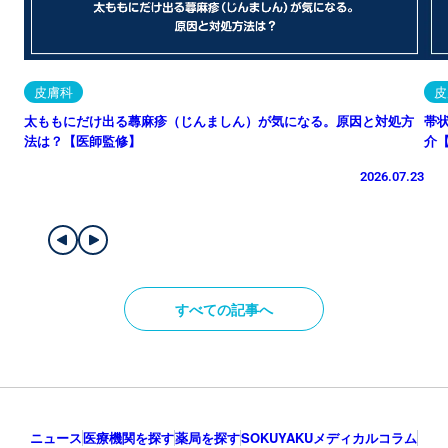
皮膚科
皮
太ももにだけ出る蕁麻疹（じんましん）が気になる。原因と対処方
帯
法は？【医師監修】
介
2026.07.23
すべての記事へ
ニュース
医療機関を探す
薬局を探す
SOKUYAKUメディカルコラム