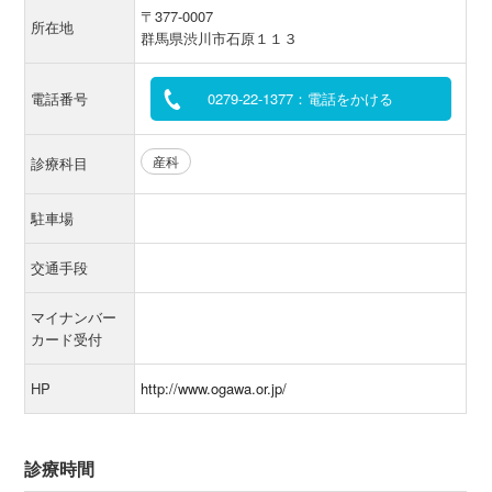
〒377-0007
所在地
群馬県渋川市石原１１３
電話番号
0279-22-1377：電話をかける
産科
診療科目
駐車場
交通手段
マイナンバー
カード受付
HP
http://www.ogawa.or.jp/
診療時間