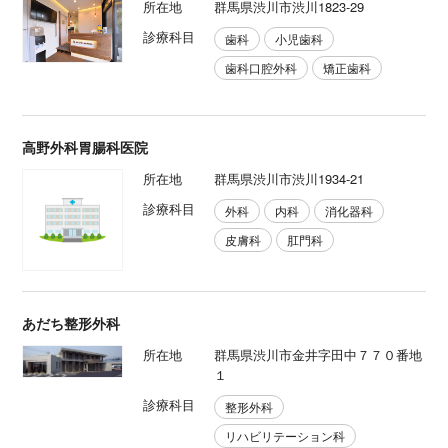
所在地
群馬県渋川市渋川1823-29
診療科目
歯科
小児歯科
歯科口腔外科
矯正歯科
高野外科胃腸科医院
所在地
群馬県渋川市渋川1934-21
診療科目
外科
内科
消化器科
皮膚科
肛門科
あだち整形外科
所在地
群馬県渋川市金井字田中７７０番地
１
診療科目
整形外科
リハビリテーション科