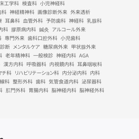
床工学科
検査科
小児神経科
内科
神経精神科
画像診断外来
外来透析
療
耳鼻科
血管外科
予防歯科
神経科
乳腺科
内科
膠原病内科
鍼灸
アルコール外来
科
専門外来
歯科口腔外科
小児歯科
診断
メンタルケア
糖尿病外来
甲状腺外来
科
老年精神科
一般検診
神経内科
AGA
科
漢方内科
呼吸器科
内視鏡内科
耳鼻咽喉科
マチ科
リハビリテーション科
内分泌内科
内科
線科
整形外科
歯科
気管食道内科
泌尿器科
科
肛門外科
胃腸内科
脳神経内科
脳神経外科