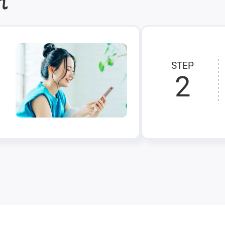
れ
STEP
2