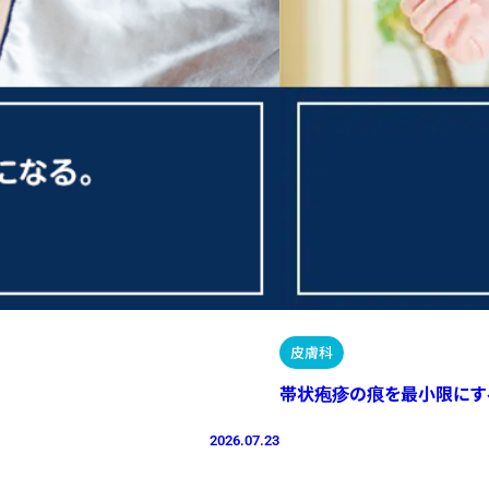
皮膚科
帯状疱疹の痕を最小限にす
2026.07.23