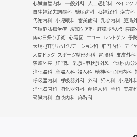
心臓血管内科
一般外科
人工透析科
ペインク
自律神経失調症科
糖尿病科
脳神経科
漢方科
代謝内科
小児眼科
審美歯科
乳腺内科
肥満
下肢静脈瘤治療
緩和ケア科
肝臓・胆のう・膵臓
痔の日帰り手術
心電図
エコー
レントゲン
予
大腸・肛門リハビリテーション科
肛門内科
デイ
人間ドック
スポーツ整形外科
胃腸科
皮膚外科
禁煙外来
肛門科
乳腺・甲状腺外科
代謝・内分
消化器科
産婦人科・婦人科
精神科・心療内科
呼吸器内科
呼吸器外科
外科
婦人科
小児外
消化器内科
消化器外科
産婦人科
産科
皮膚
腎臓内科
血液内科
麻酔科