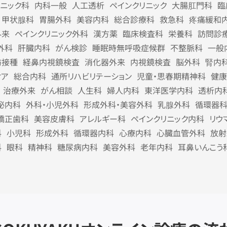
リニック科
内科一般
人工透析
ペインクリニック
大腸肛門科
臨
甲状腺科
胃腸外科
美容内科
総合診療科
救急科
疼痛緩和
外来
ペインクリニック外科
漢方薬
臨床検査科
栄養科
訪問診
外科
肝臓内科
がん検診
睡眠時無呼吸症候群
不整脈科
一般
防接種
経鼻内視鏡検査
消化器外来
内視鏡検査
脳外科
腎内
ケア
総合内科
通所リハビリテーション
児童・思春期精神科
健康
治療外来
がん相談
人生科
婦人内科
東洋医学内科
透析内
泌内科
外科・小児外科
形成外科・美容外科
乳腺外科
循環器
矯正歯科
美容皮膚科
アレルギー科
ペインクリニック内科
リウ
科
小児科
形成外科
循環器内科
心療内科
心臓血管外科
放射
科
眼科
精神科
糖尿病内科
美容外科
老年内科
耳鼻いんこう