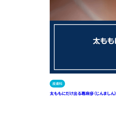
皮膚科
太ももにだけ出る蕁麻疹（じんましん