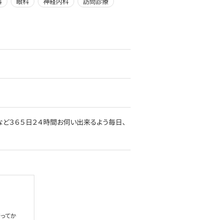
科
眼科
神経内科
訪問診療
など３６５日２４時間お伺い出来るよう毎日、
ってか