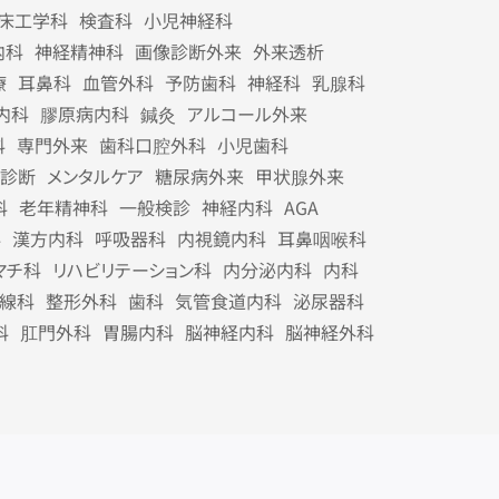
床工学科
検査科
小児神経科
内科
神経精神科
画像診断外来
外来透析
療
耳鼻科
血管外科
予防歯科
神経科
乳腺科
内科
膠原病内科
鍼灸
アルコール外来
科
専門外来
歯科口腔外科
小児歯科
診断
メンタルケア
糖尿病外来
甲状腺外来
科
老年精神科
一般検診
神経内科
AGA
科
漢方内科
呼吸器科
内視鏡内科
耳鼻咽喉科
マチ科
リハビリテーション科
内分泌内科
内科
線科
整形外科
歯科
気管食道内科
泌尿器科
科
肛門外科
胃腸内科
脳神経内科
脳神経外科