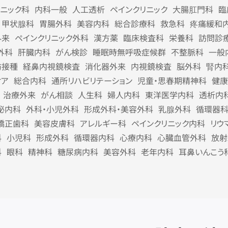
リニック科
内科一般
人工透析
ペインクリニック
大腸肛門科
臨
甲状腺科
胃腸外科
美容内科
総合診療科
救急科
疼痛緩和
外来
ペインクリニック外科
漢方薬
臨床検査科
栄養科
訪問診
外科
肝臓内科
がん検診
睡眠時無呼吸症候群
不整脈科
一般
防接種
経鼻内視鏡検査
消化器外来
内視鏡検査
脳外科
腎内
ケア
総合内科
通所リハビリテーション
児童・思春期精神科
健康
治療外来
がん相談
人生科
婦人内科
東洋医学内科
透析内
泌内科
外科・小児外科
形成外科・美容外科
乳腺外科
循環器
矯正歯科
美容皮膚科
アレルギー科
ペインクリニック内科
リウ
科
小児科
形成外科
循環器内科
心療内科
心臓血管外科
放射
科
眼科
精神科
糖尿病内科
美容外科
老年内科
耳鼻いんこう