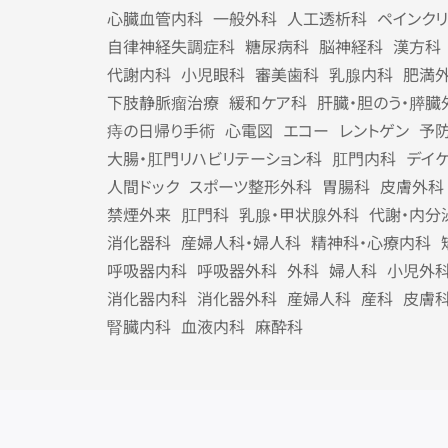
心臓血管内科
一般外科
人工透析科
ペインク
自律神経失調症科
糖尿病科
脳神経科
漢方科
代謝内科
小児眼科
審美歯科
乳腺内科
肥満
下肢静脈瘤治療
緩和ケア科
肝臓・胆のう・膵臓
痔の日帰り手術
心電図
エコー
レントゲン
予
大腸・肛門リハビリテーション科
肛門内科
デイ
人間ドック
スポーツ整形外科
胃腸科
皮膚外科
禁煙外来
肛門科
乳腺・甲状腺外科
代謝・内分
消化器科
産婦人科・婦人科
精神科・心療内科
呼吸器内科
呼吸器外科
外科
婦人科
小児外
消化器内科
消化器外科
産婦人科
産科
皮膚
腎臓内科
血液内科
麻酔科