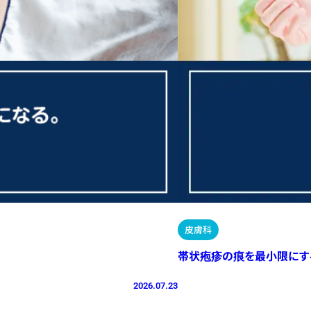
皮膚科
帯状疱疹の痕を最小限にす
2026.07.23