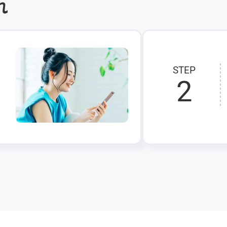
れ
STEP
2