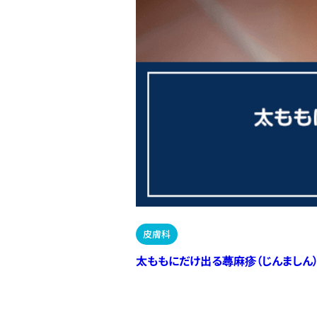
皮膚科
太ももにだけ出る蕁麻疹（じんましん