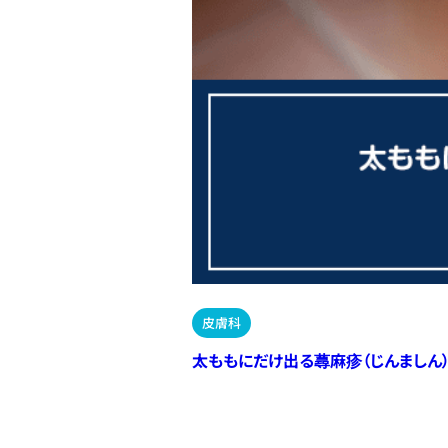
皮膚科
太ももにだけ出る蕁麻疹（じんましん