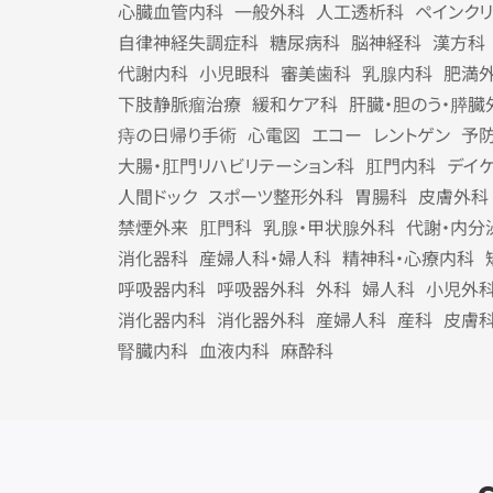
心臓血管内科
一般外科
人工透析科
ペインク
自律神経失調症科
糖尿病科
脳神経科
漢方科
代謝内科
小児眼科
審美歯科
乳腺内科
肥満
下肢静脈瘤治療
緩和ケア科
肝臓・胆のう・膵臓
痔の日帰り手術
心電図
エコー
レントゲン
予
大腸・肛門リハビリテーション科
肛門内科
デイ
人間ドック
スポーツ整形外科
胃腸科
皮膚外科
禁煙外来
肛門科
乳腺・甲状腺外科
代謝・内分
消化器科
産婦人科・婦人科
精神科・心療内科
呼吸器内科
呼吸器外科
外科
婦人科
小児外
消化器内科
消化器外科
産婦人科
産科
皮膚
腎臓内科
血液内科
麻酔科