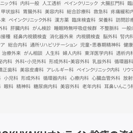
リニック科
内科一般
人工透析
ペインクリニック
大腸肛門科
臨
甲状腺科
胃腸外科
美容内科
総合診療科
救急科
疼痛緩和
外来
ペインクリニック外科
漢方薬
臨床検査科
栄養科
訪問診
外科
肝臓内科
がん検診
睡眠時無呼吸症候群
不整脈科
一般
防接種
経鼻内視鏡検査
消化器外来
内視鏡検査
脳外科
腎内
ケア
総合内科
通所リハビリテーション
児童・思春期精神科
健康
治療外来
がん相談
人生科
婦人内科
東洋医学内科
透析内
泌内科
外科・小児外科
形成外科・美容外科
乳腺外科
循環器
矯正歯科
美容皮膚科
アレルギー科
ペインクリニック内科
リウ
科
小児科
形成外科
循環器内科
心療内科
心臓血管外科
放射
科
眼科
精神科
糖尿病内科
美容外科
老年内科
耳鼻いんこう