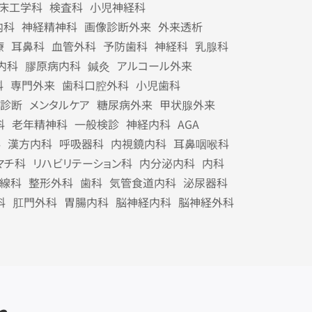
床工学科
検査科
小児神経科
内科
神経精神科
画像診断外来
外来透析
療
耳鼻科
血管外科
予防歯科
神経科
乳腺科
内科
膠原病内科
鍼灸
アルコール外来
科
専門外来
歯科口腔外科
小児歯科
診断
メンタルケア
糖尿病外来
甲状腺外来
科
老年精神科
一般検診
神経内科
AGA
科
漢方内科
呼吸器科
内視鏡内科
耳鼻咽喉科
マチ科
リハビリテーション科
内分泌内科
内科
線科
整形外科
歯科
気管食道内科
泌尿器科
科
肛門外科
胃腸内科
脳神経内科
脳神経外科