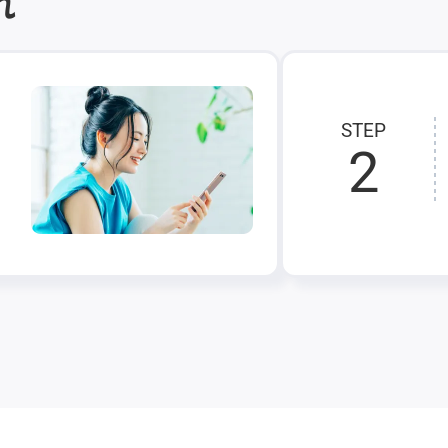
れ
STEP
2