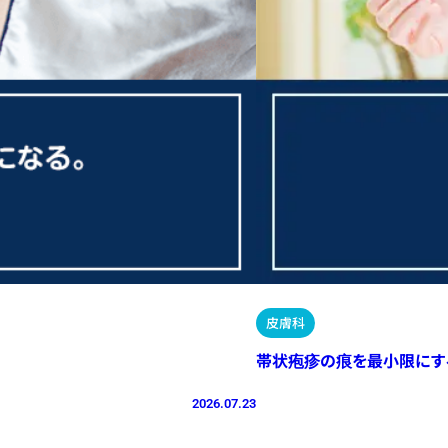
皮膚科
帯状疱疹の痕を最小限にす
2026.07.23