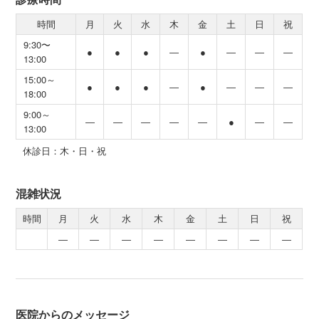
時間
月
火
水
木
金
土
日
祝
9:30〜
●
●
●
―
●
―
―
―
13:00
15:00～
●
●
●
―
●
―
―
―
18:00
9:00～
―
―
―
―
―
●
―
―
13:00
休診日：木・日・祝
混雑状況
時間
月
火
水
木
金
土
日
祝
―
―
―
―
―
―
―
―
医院からのメッセージ