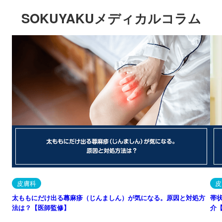
SOKUYAKUメディカルコラム
皮膚科
皮
太ももにだけ出る蕁麻疹（じんましん）が気になる。原因と対処方
帯
法は？【医師監修】
介