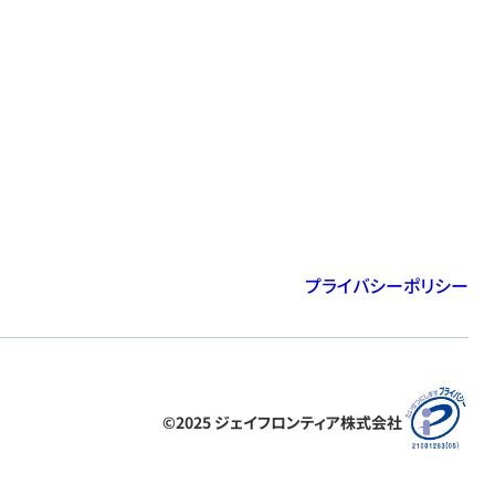
皮膚科
帯状疱疹の痕を最小限にす
2026.07.23