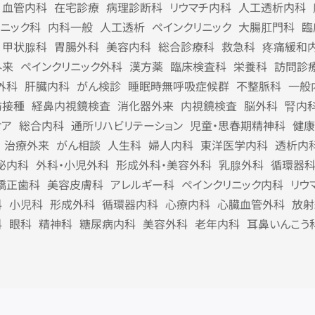
血管内科
在宅診療
病理診断科
リウマチ内科
人工透析内科
リニック科
内科一般
人工透析
ペインクリニック
大腸肛門科
臨
甲状腺科
胃腸外科
美容内科
総合診療科
救急科
疼痛緩和
外来
ペインクリニック外科
漢方薬
臨床検査科
栄養科
訪問診
外科
肝臓内科
がん検診
睡眠時無呼吸症候群
不整脈科
一般
防接種
経鼻内視鏡検査
消化器外来
内視鏡検査
脳外科
腎内
ケア
総合内科
通所リハビリテーション
児童・思春期精神科
健康
治療外来
がん相談
人生科
婦人内科
東洋医学内科
透析内
泌内科
外科・小児外科
形成外科・美容外科
乳腺外科
循環器
矯正歯科
美容皮膚科
アレルギー科
ペインクリニック内科
リウ
科
小児科
形成外科
循環器内科
心療内科
心臓血管外科
放射
科
眼科
精神科
糖尿病内科
美容外科
老年内科
耳鼻いんこう