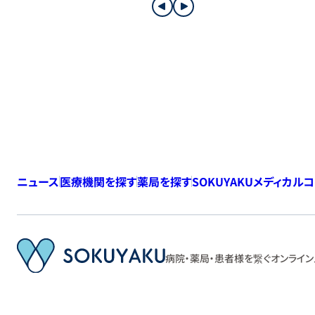
皮膚科
太ももにだけ出る蕁麻疹（じんましん