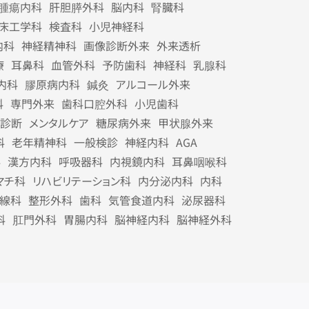
腫瘍内科
肝胆膵外科
脳内科
腎臓科
床工学科
検査科
小児神経科
内科
神経精神科
画像診断外来
外来透析
療
耳鼻科
血管外科
予防歯科
神経科
乳腺科
内科
膠原病内科
鍼灸
アルコール外来
科
専門外来
歯科口腔外科
小児歯科
診断
メンタルケア
糖尿病外来
甲状腺外来
科
老年精神科
一般検診
神経内科
AGA
科
漢方内科
呼吸器科
内視鏡内科
耳鼻咽喉科
マチ科
リハビリテーション科
内分泌内科
内科
線科
整形外科
歯科
気管食道内科
泌尿器科
科
肛門外科
胃腸内科
脳神経内科
脳神経外科