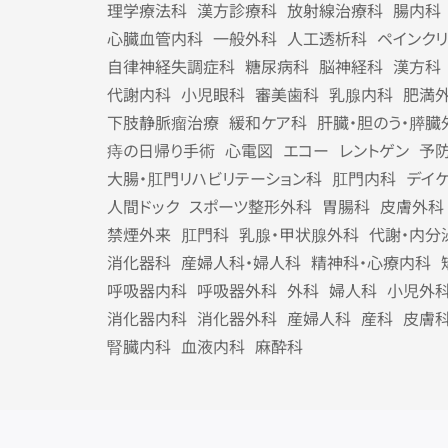
理学療法科
漢方診療科
放射線治療科
腸内科
心臓血管内科
一般外科
人工透析科
ペインク
自律神経失調症科
糖尿病科
脳神経科
漢方科
代謝内科
小児眼科
審美歯科
乳腺内科
肥満
下肢静脈瘤治療
緩和ケア科
肝臓・胆のう・膵臓
痔の日帰り手術
心電図
エコー
レントゲン
予
大腸・肛門リハビリテーション科
肛門内科
デイ
人間ドック
スポーツ整形外科
胃腸科
皮膚外科
禁煙外来
肛門科
乳腺・甲状腺外科
代謝・内分
消化器科
産婦人科・婦人科
精神科・心療内科
呼吸器内科
呼吸器外科
外科
婦人科
小児外
消化器内科
消化器外科
産婦人科
産科
皮膚
腎臓内科
血液内科
麻酔科