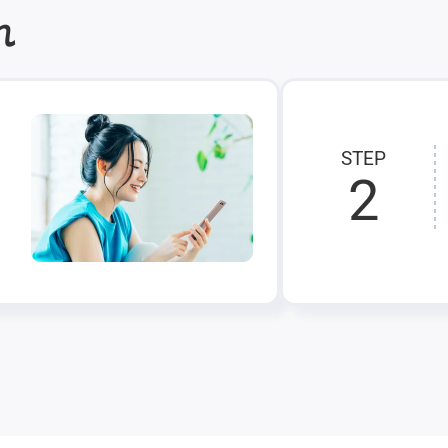
れ
STEP
2