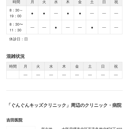
時間
月
火
水
木
金
土
日
祝
8：30～
●
●
―
●
●
―
―
―
19：00
8：30〜
―
―
●
―
―
●
―
―
11：30
休診日：日
混雑状況
時間
月
火
水
木
金
土
日
祝
―
―
―
―
―
―
―
―
「ぐんぐんキッズクリニック」周辺のクリニック・病院
吉田医院
所在地
大阪府堺市北区百舌鳥梅北町5丁403