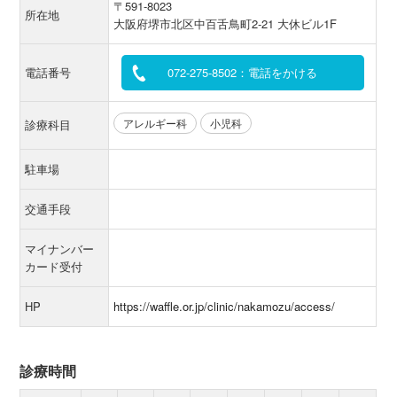
〒591-8023
所在地
大阪府堺市北区中百舌鳥町2-21 大休ビル1F
電話番号
072-275-8502：電話をかける
アレルギー科
小児科
診療科目
駐車場
交通手段
マイナンバー
カード受付
HP
https://waffle.or.jp/clinic/nakamozu/access/
診療時間