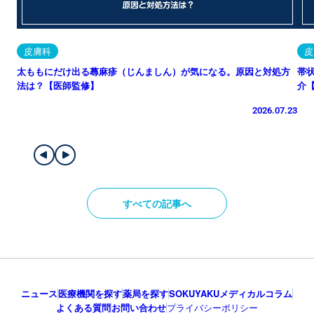
皮膚科
皮
太ももにだけ出る蕁麻疹（じんましん）が気になる。原因と対処方
帯
法は？【医師監修】
介
2026.07.23
すべての記事へ
ニュース
医療機関を探す
薬局を探す
SOKUYAKUメディカルコラム
よくある質問
お問い合わせ
プライバシーポリシー