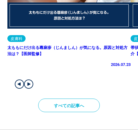
皮膚科
皮
太ももにだけ出る蕁麻疹（じんましん）が気になる。原因と対処方
帯
法は？【医師監修】
介
2026.07.23
すべての記事へ