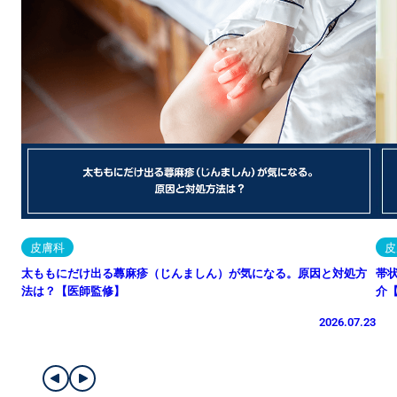
皮膚科
皮
太ももにだけ出る蕁麻疹（じんましん）が気になる。原因と対処方
帯
法は？【医師監修】
介
2026.07.23