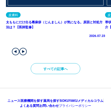
皮膚科
皮
太ももにだけ出る蕁麻疹（じんましん）が気になる。原因と対処方
帯
法は？【医師監修】
介
2026.07.23
すべての記事へ
ニュース
医療機関を探す
薬局を探す
SOKUYAKUメディカルコラム
よくある質問
お問い合わせ
プライバシーポリシー