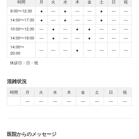
時間
月
火
水
木
金
土
日
祝
9:00〜12:30
●
―
●
―
―
●
―
―
14:00〜17:30
●
―
●
―
―
●
―
―
10:00〜12:30
―
●
―
●
●
―
―
―
14:00〜19:00
―
●
―
―
●
―
―
―
14:00〜
―
―
―
●
―
―
―
―
20:00
休診日：日・祝
混雑状況
時間
月
火
水
木
金
土
日
祝
―
―
―
―
―
―
―
―
医院からのメッセージ