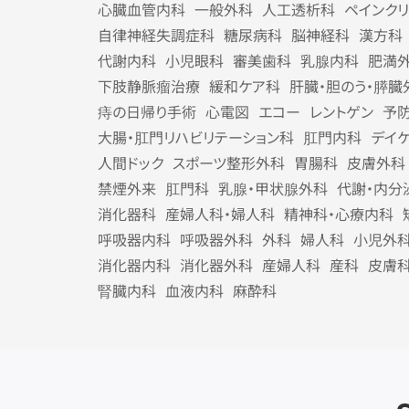
心臓血管内科
一般外科
人工透析科
ペインク
自律神経失調症科
糖尿病科
脳神経科
漢方科
代謝内科
小児眼科
審美歯科
乳腺内科
肥満
下肢静脈瘤治療
緩和ケア科
肝臓・胆のう・膵臓
痔の日帰り手術
心電図
エコー
レントゲン
予
大腸・肛門リハビリテーション科
肛門内科
デイ
人間ドック
スポーツ整形外科
胃腸科
皮膚外科
禁煙外来
肛門科
乳腺・甲状腺外科
代謝・内分
消化器科
産婦人科・婦人科
精神科・心療内科
呼吸器内科
呼吸器外科
外科
婦人科
小児外
消化器内科
消化器外科
産婦人科
産科
皮膚
腎臓内科
血液内科
麻酔科