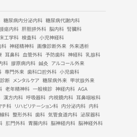
科
糖尿病内分泌内科
糖尿病代謝内科
腫瘍内科
肝胆膵外科
脳内科
腎臓科
床工学科
検査科
小児神経科
内科
神経精神科
画像診断外来
外来透析
療
耳鼻科
血管外科
予防歯科
神経科
乳腺科
内科
膠原病内科
鍼灸
アルコール外来
科
専門外来
歯科口腔外科
小児歯科
診断
メンタルケア
糖尿病外来
甲状腺外来
科
老年精神科
一般検診
神経内科
AGA
科
漢方内科
呼吸器科
内視鏡内科
耳鼻咽喉科
マチ科
リハビリテーション科
内分泌内科
内科
線科
整形外科
歯科
気管食道内科
泌尿器科
科
肛門外科
胃腸内科
脳神経内科
脳神経外科