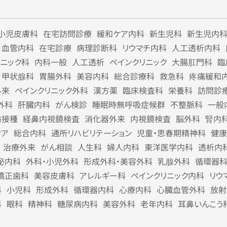
小児皮膚科
在宅訪問診療
緩和ケア内科
新生児科
新生児内
血管内科
在宅診療
病理診断科
リウマチ内科
人工透析内科
リニック科
内科一般
人工透析
ペインクリニック
大腸肛門科
臨
甲状腺科
胃腸外科
美容内科
総合診療科
救急科
疼痛緩和
外来
ペインクリニック外科
漢方薬
臨床検査科
栄養科
訪問診
外科
肝臓内科
がん検診
睡眠時無呼吸症候群
不整脈科
一般
防接種
経鼻内視鏡検査
消化器外来
内視鏡検査
脳外科
腎内
ケア
総合内科
通所リハビリテーション
児童・思春期精神科
健康
治療外来
がん相談
人生科
婦人内科
東洋医学内科
透析内
泌内科
外科・小児外科
形成外科・美容外科
乳腺外科
循環器
矯正歯科
美容皮膚科
アレルギー科
ペインクリニック内科
リウ
科
小児科
形成外科
循環器内科
心療内科
心臓血管外科
放射
科
眼科
精神科
糖尿病内科
美容外科
老年内科
耳鼻いんこう