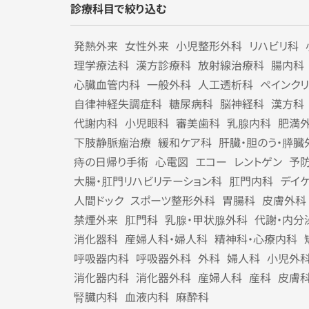
診療科目で絞り込む
発熱外来
女性外来
小児整形外科
リハビリ科
理学療法科
漢方診療科
放射線治療科
腸内科
心臓血管内科
一般外科
人工透析科
ペインク
自律神経失調症科
糖尿病科
脳神経科
漢方科
代謝内科
小児眼科
審美歯科
乳腺内科
肥満
下肢静脈瘤治療
緩和ケア科
肝臓・胆のう・膵臓
痔の日帰り手術
心電図
エコー
レントゲン
予
大腸・肛門リハビリテーション科
肛門内科
デイ
人間ドック
スポーツ整形外科
胃腸科
皮膚外科
禁煙外来
肛門科
乳腺・甲状腺外科
代謝・内分
消化器科
産婦人科・婦人科
精神科・心療内科
呼吸器内科
呼吸器外科
外科
婦人科
小児外
消化器内科
消化器外科
産婦人科
産科
皮膚
腎臓内科
血液内科
麻酔科